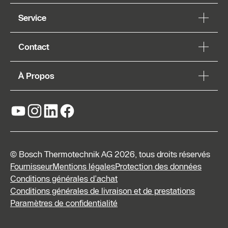
Service
Contact
À Propos
© Bosch Thermotechnik AG 2026, tous droits réservés
Fournisseur
Mentions légales
Protection des données
Conditions générales d’achat
Conditions générales de livraison et de prestations
Formulaire
Paramètres de confidentialité
de contact