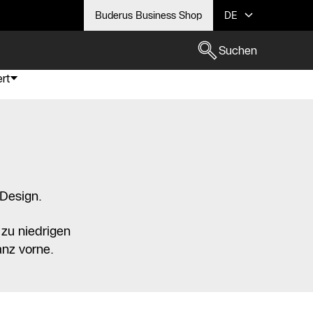
Buderus Business Shop
DE
Suchen
rt
Design.
zu niedrigen
anz vorne.