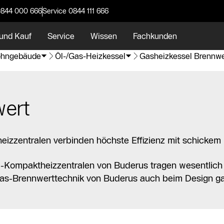
0844 000 666
Service 0844 111 666
und Kauf
Service
Wissen
Fachkunden
hngebäude
Öl-/Gas-Heizkessel
Gasheizkessel Brennwe
wert
zzentralen verbinden höchste Effizienz mit schickem 
 -Kompaktheizzentralen von Buderus tragen wesentlich 
t Gas-Brennwerttechnik von Buderus auch beim Design g