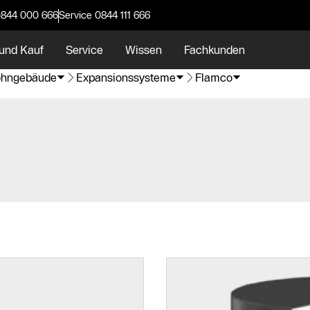
0844 000 666
Service 0844 111 666
und Kauf
Service
Wissen
Fachkunden
hngebäude
Expansionssysteme
Flamco