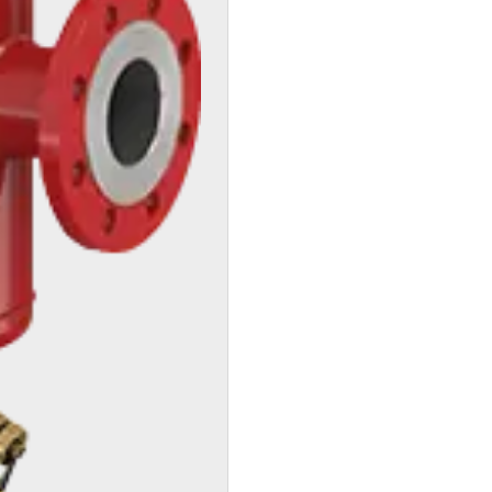
Kostenloses
Angebot
anfordern
Kontakt Service
Heizungs-
Fachpartner
Suche