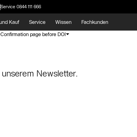
6
Service 0844 111 666
und Kauf
Service
Wissen
Fachkunden
Confirmation page before DOI
an unserem Newsletter.