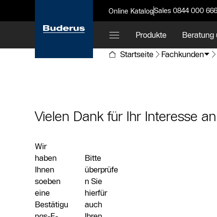
Sales 0844 000 66
Online Katalog
Produkte
Beratung 
Startseite
Fachkunden
Vielen Dank für Ihr Interesse 
Wir
haben
Bitte
Ihnen
überprüfe
soeben
n Sie
eine
hierfür
Bestätigu
auch
ngs-E-
Ihren