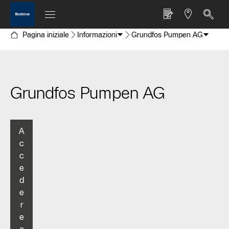
Pagina iniziale
Informazioni
Grundfos Pumpen AG
Grundfos Pumpen AG
A
c
c
e
d
e
r
e