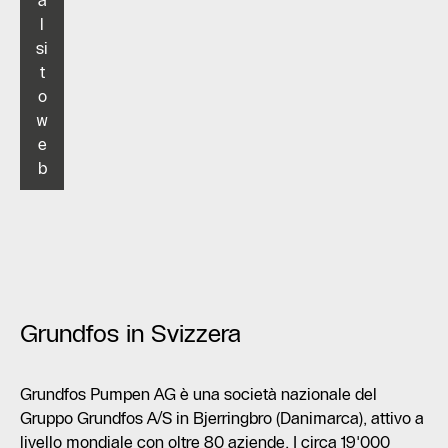
a
l
si
t
o
w
e
b
Grundfos in Svizzera
Grundfos Pumpen AG è una società nazionale del
Gruppo Grundfos A/S in Bjerringbro (Danimarca), attivo a
livello mondiale con oltre 80 aziende. I circa 19'000