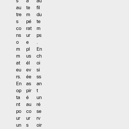
s
à
au
au
te
fil
tre
m
du
s
pé
te
co
rat
m
ns
ur
ps
o
e
.
m
pl
En
m
us
ch
at
él
oi
eu
ev
si
rs.
ée
ss
En
as
an
op
pir
t
ta
é
un
nt
au
ré
po
co
se
ur
ur
rv
un
s
oir