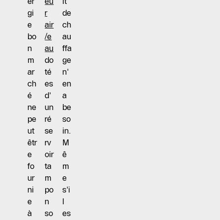
er
eu
it
gi
r
de
e
air
ch
bo
/e
au
n
au
ffa
m
do
ge
ar
té
n'
ch
es
en
é
d'
a
ne
un
be
pe
ré
so
ut
se
in.
êtr
rv
M
e
oir
ê
fo
ta
m
ur
m
e
ni
po
s'i
e
n
l
à
so
es