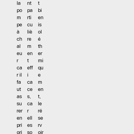
la
nt
t
po
pa
bi
m
rti
en
pe
cu
is
à
liè
ol
ch
re
é
al
m
th
eu
en
er
r
t
mi
ca
eff
qu
r il
i
e
fa
ca
m
ut
ce
en
as
s,
t,
su
ca
le
rer
r
ré
en
ell
se
pri
es
rv
ori
so
oir