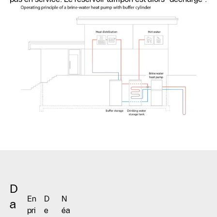
D
En
D
N
a
pri
e
éa