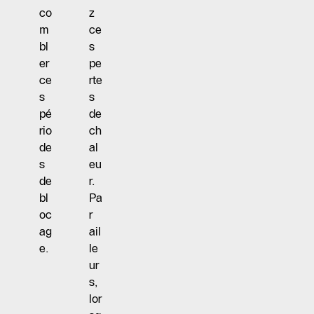
co
z
m
ce
bl
s
er
pe
ce
rte
s
s
pé
de
rio
ch
de
al
s
eu
de
r.
bl
Pa
oc
r
ag
ail
e.
le
ur
s,
lor