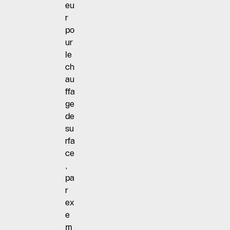
eu
r
po
ur
le
ch
au
ffa
ge
de
su
rfa
ce
,
pa
r
ex
e
m