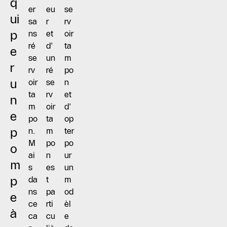
q
er
eu
se
ui
sa
r
rv
p
ns
et
oir
ré
d'
ta
e
se
un
m
r
rv
ré
po
u
oir
se
n
ta
rv
et
n
m
oir
d'
e
po
ta
op
p
n.
m
ter
M
po
po
o
ai
n
ur
m
s
es
un
p
da
t
m
ns
pa
od
e
ce
rti
èl
à
ca
cu
e