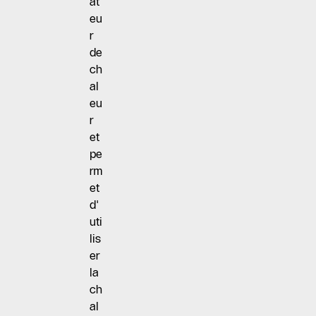
at
eu
r
de
ch
al
eu
r
et
pe
rm
et
d'
uti
lis
er
la
ch
al