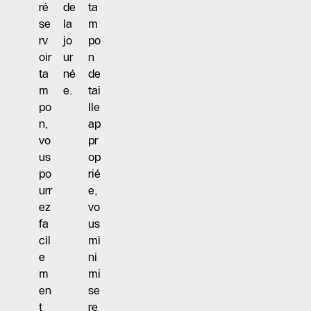
ré
de
ta
se
la
m
rv
jo
po
oir
ur
n
ta
né
de
m
e.
tai
po
lle
n,
ap
vo
pr
us
op
po
rié
urr
e,
ez
vo
fa
us
cil
mi
e
ni
m
mi
en
se
t
re