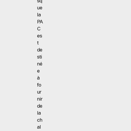
sq
ue
la
PA
C
es
t
de
sti
né
e
à
fo
ur
nir
de
la
ch
al