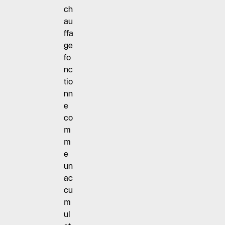
ch
au
ffa
ge
fo
nc
tio
nn
e
co
m
m
e
un
ac
cu
m
ul