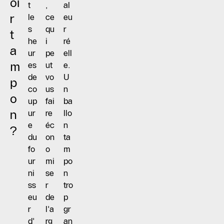
oi
t
,
al
r
le
ce
eu
s
qu
r
t
he
i
ré
a
ur
pe
ell
m
es
ut
e.
de
vo
U
p
co
us
n
o
up
fai
ba
n
ur
re
llo
e
éc
n
?
du
on
ta
fo
o
m
ur
mi
po
ni
se
n
ss
r
tro
eu
de
p
r
l'a
gr
d'
rg
an