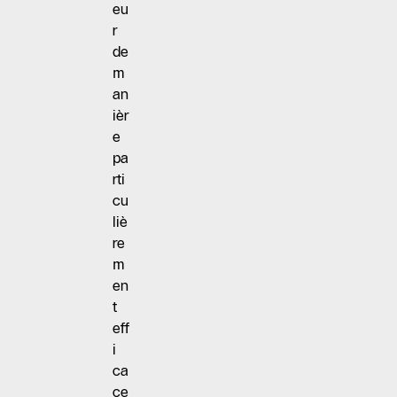
eu
r
de
m
an
ièr
e
pa
rti
cu
liè
re
m
en
t
eff
i
ca
ce