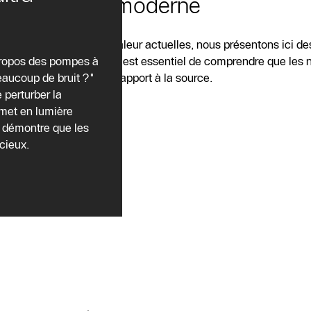
leur la plus moderne
nores des pompes à chaleur actuelles, nous présentons ici des
propos des pompes à
e de l'unité extérieure. Il est essentiel de comprendre que les
eaucoup de bruit ?"
ent de la distance par rapport à la source.
 perturber la
e met en lumière
t démontre que les
cieux.