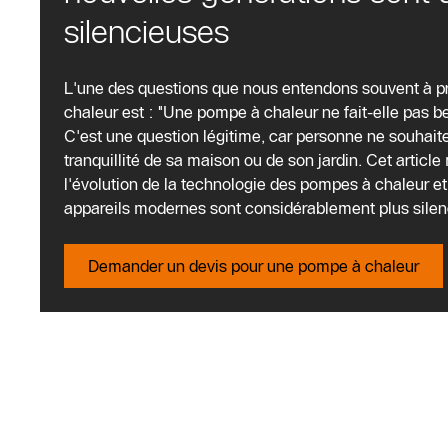
Écoutez notre pompe à cha
silencieuses
Pour donner une meilleure idée des performances so
L'une des questions que nous entendons souvent à 
enregistrements ont été réalisés à 1 mètre de distanc
chaleur est : "Une pompe à chaleur ne fait-elle pas b
diminuent de manière significative à chaque doublem
C'est une question légitime, car personne ne souhaite
tranquillité de sa maison ou de son jardin. Cet articl
l'évolution de la technologie des pompes à chaleur e
appareils modernes sont considérablement plus silen
Demander un devis pour une pompe à chaleur