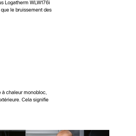
uderus Logatherm WLW176i
s que le bruissement des
e à chaleur monobloc,
érieure. Cela signifie