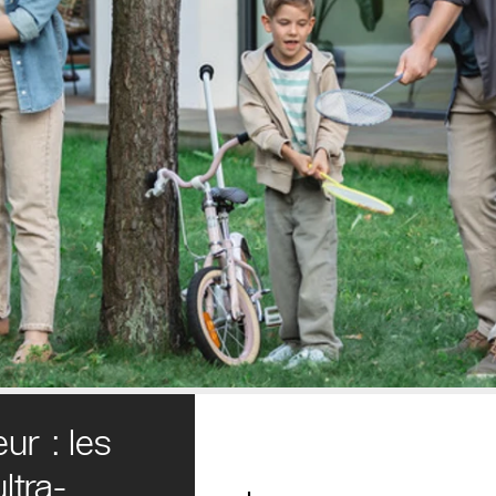
ur : les
ltra-