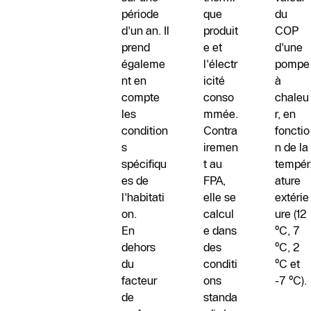
période
que
du
d'un an. Il
produit
COP
prend
e et
d'une
égaleme
l'électr
pompe
nt en
icité
à
compte
conso
chaleu
les
mmée.
r, en
condition
Contra
fonctio
s
iremen
n de la
spécifiqu
t au
tempér
es de
FPA,
ature
l'habitati
elle se
extérie
on.
calcul
ure (12
En
e dans
°C, 7
dehors
des
°C, 2
du
conditi
°C et
facteur
ons
-7 °C).
de
standa