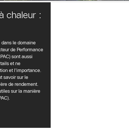
 chaleur :
Comme
é dans le domaine
nous
acteur de Performance
l'avons
 PAC) sont aussi
mentionn
ails et ne
é
ion et l'importance.
précéde
t savoir sur le
mment,
ière de rendement.
le
iles sur la manière
Facteur
PAC).
de
Performa
nce
Annuel
d'une