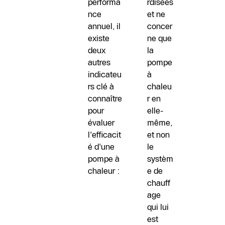
performa
rdisées
nce
et ne
annuel, il
concer
existe
ne que
deux
la
autres
pompe
indicateu
à
rs clé à
chaleu
connaître
r en
pour
elle-
évaluer
même,
l'efficacit
et non
é d'une
le
pompe à
systèm
chaleur :
e de
chauff
age
qui lui
est