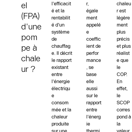
el
l'efficacit
r,
chaleu
é et la
égale
r est
(FPA)
rentabilit
ment
légère
d'une
é d'un
appelé
ment
système
e
plus
pom
de
coeffic
précis
pe à
chauffag
ient de
et plus
e. Il décrit
perfor
réalist
chale
le rapport
mance
e que
ur ?
existant
, se
le
entre
base
COP.
l'énergie
elle
En
électriqu
aussi
effet,
e
sur le
le
consom
rapport
SCOP
mée et la
entre
corres
chaleur
l'énerg
pond à
produite
ie
la
sur une
thermi
valeur