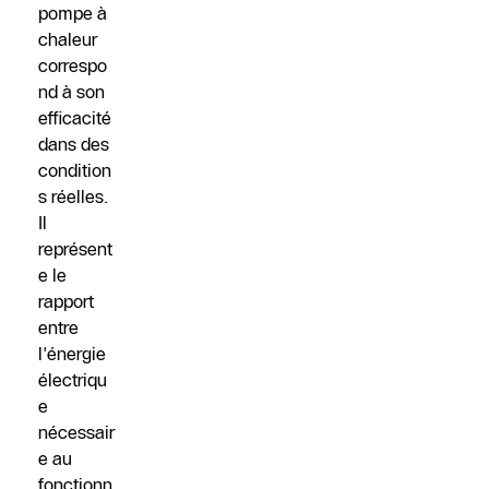
pompe à
chaleur
correspo
nd à son
efficacité
dans des
condition
s réelles.
Il
représent
e le
rapport
entre
l'énergie
électriqu
e
nécessair
e au
fonctionn