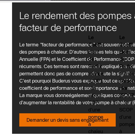
Le rendement des pompes à
facteur de performance
Qu'e
Le
Le
Le
st-ce
Le terme "facteur de performance" est souvent utilis
Facteur
Coeffi
Coeffi
que
des pompes à chaleur. D'autres termes tels que le F
de
cient
cient
Annuelle (FPA) et le Coefficient de Performance (COP
Performa
de
de
le
récurrents. Ces termes sont rarement expliqués en dét
nce
Perfor
Perfor
Facte
permettent donc pas de comprendre toute la significat
Annuel
mance
mance
C'est pourquoi Buderus vous explique tout ce qu'il fau
(FPA) est
(COP)
Saison
ur de
coefficient de performance et son importance en mat
l'un des
:
La
nier
Perfo
La marque vous donneégalement quelques conseils ut
paramètr
valeur
(SCOP
d'augmenter la rentabilité de votre pompe à chaleur (
es les
COP
) :
le
rman
plus
d'une
SCOP
ce
important
pompe
d’une
Demander un devis sans engagement
s pour
à
pompe
Annu
évaluer
chaleu
à