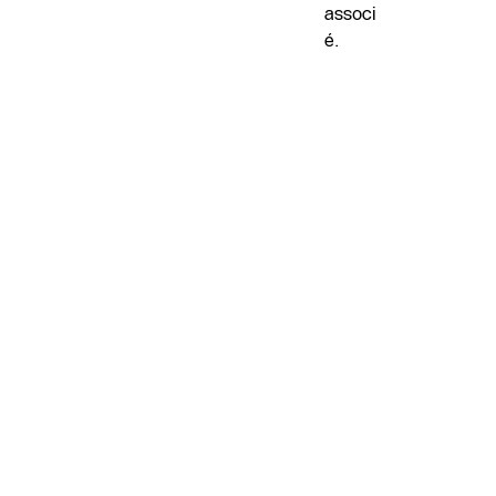
associ
é.