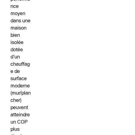
nce
moyen
dans une
maison
bien
isolée
dotée
d'un
chauffag
e de
surface
moderne
(mur/plan
cher)
peuvent
atteindre
un COP
plus