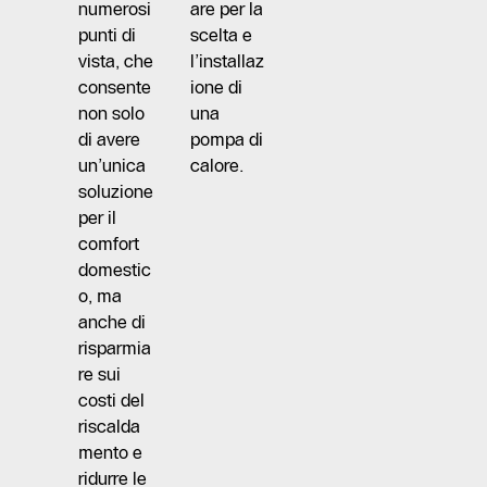
numerosi
are per la
punti di
scelta e
vista, che
l’installaz
consente
ione di
non solo
una
di avere
pompa di
un’unica
calore.
soluzione
per il
comfort
domestic
o, ma
anche di
risparmia
re sui
costi del
riscalda
mento e
ridurre le