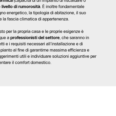
ermica
(capacità di un impianto di riscaldare o
e
livello di rumorosità
. È inoltre fondamentale
o energetico, la tipologia di abitazione, il suo
 e la fascia climatica di appartenenza.
sto per la propria casa e le proprie esigenze è
nque a
professionisti del settore
, che saranno in
tti e i requisiti necessari all’installazione e di
pianto al fine di garantirne massima efficienza e
uggerimenti utili e individuare soluzioni aggiuntive per
ntare il comfort domestico.