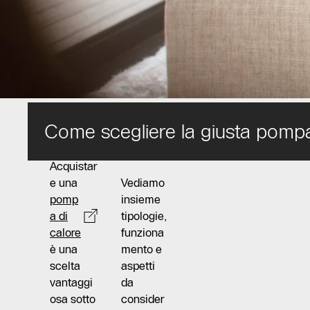
Come scegliere la giusta pompa
Acquistar
e una
Vediamo
pomp
insieme
a di
tipologie,
calore
funziona
è una
mento e
scelta
aspetti
vantaggi
da
osa sotto
consider