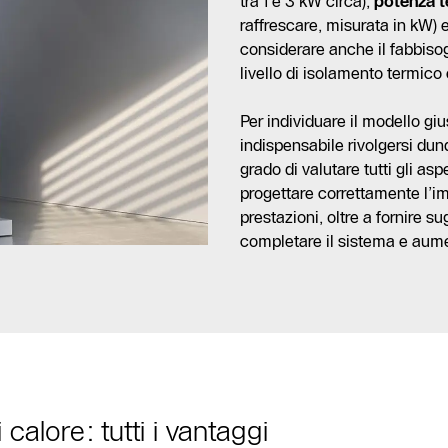
tra 1 e 3 kW circa),
potenza t
raffrescare, misurata in kW) 
considerare anche il fabbisogn
livello di isolamento termico
Per individuare il modello giu
indispensabile rivolgersi du
grado di valutare tutti gli aspe
progettare correttamente l’im
prestazioni, oltre a fornire s
completare il sistema e aume
alore: tutti i vantaggi