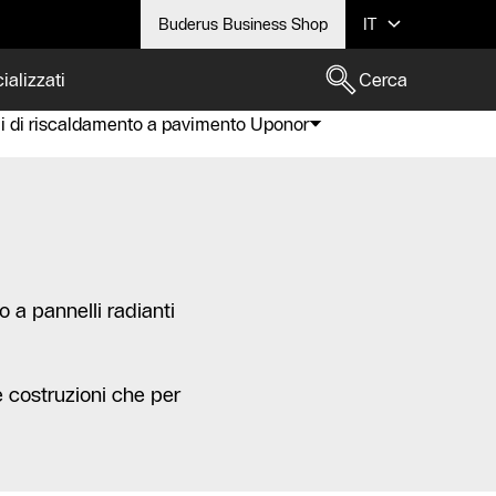
Buderus Business Shop
IT
ializzati
Cerca
i di riscaldamento a pavimento Uponor
 a pannelli radianti
e costruzioni che per