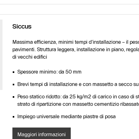
Siccus
Massima efficienza, minimi tempi d’installazione – il pes
pavimenti. Struttura leggera, installazione in piano, regol
di vecchi edifici
Spessore minimo: da 50 mm
Contatto
Brevi tempi di installazione e con massetto a secco su
assistenza
Peso statico ridotto: da 25 kg/m2 di carico in caso di s
Ricerca dei
strato di ripartizione con massetto cementizio ribassat
partner
Impiego universale mediante piastre di posa
riscaldamento
competenti
Maggiori informazioni