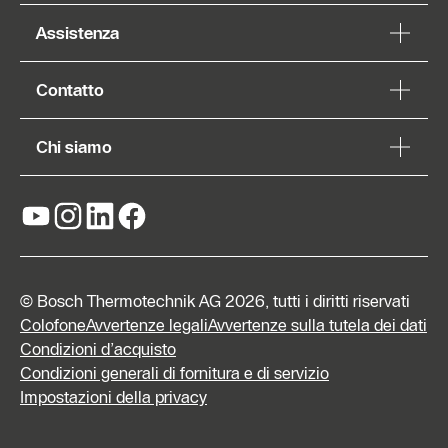
Assistenza
Contatto
Chi siamo
© Bosch Thermotechnik AG 2026, tutti i diritti riservati
Colofone
Avvertenze legali
Avvertenze sulla tutela dei dati
Condizioni d’acquisto
Condizioni generali di fornitura e di servizio
Form di
Impostazioni della privacy
contatto