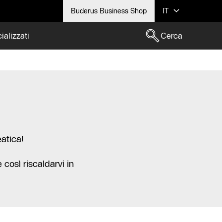
Buderus Business Shop
IT
ializzati
Cerca
atica!
 così riscaldarvi in