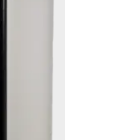
Contatto
assistenza
Ricerca dei
partner
riscaldamento
competenti
Form di
contatto