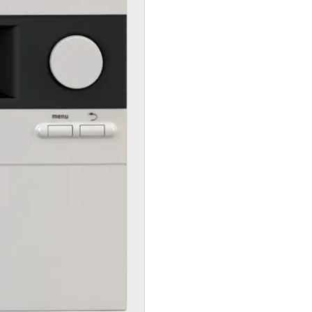
Contatto
assistenza
Ricerca dei
partner
riscaldamento
competenti
Form di
contatto