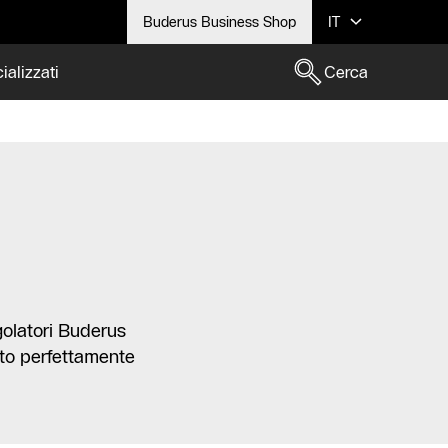
Buderus Business Shop
IT
ializzati
Cerca
golatori Buderus
tto perfettamente