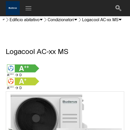
i
Edificio abitativo
Condizionatori
Logacool AC-xx MS
Logacool AC-xx MS