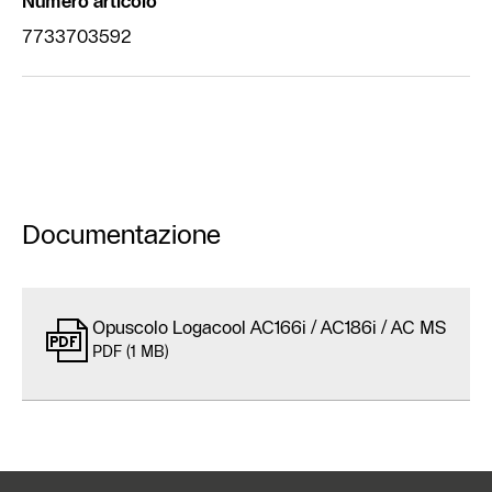
Numero articolo
7733703592
Documentazione
Opuscolo Logacool AC166i / AC186i / AC MS
PDF (1 MB)