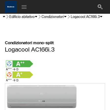
ti
Edificio abitativo
Condizionatori
Logacool AC166i.3
Condizionatori mono-split
Logacool AC166i.3