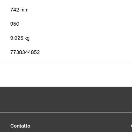
riscaldamento
742 mm
competenti
950
Form di
contatto
9,925 kg
7738344852
Contatto