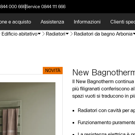
0844 000 666
Service 0844 111 666
one e acquisto
Assistenza
Informazioni
Clienti spec
Edificio abitativo
Radiatori
Radiatori da bagno Arbonia
New Bagnotherm
NOVITÀ
Il New Bagnotherm continua il
più filigranati conferiscono 
spazi vuoti si traducono in p
Radiatori con cavità per 
Funzionamento puramente 
La resistenza elettrica è pr