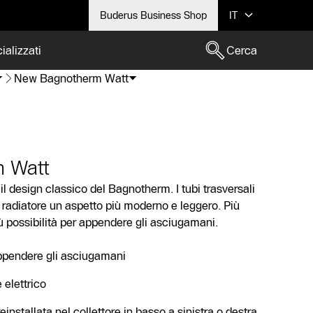
Buderus Business Shop
IT
ializzati
Cerca
New Bagnotherm Watt
 Watt
 design classico del Bagnotherm. I tubi trasversali
al radiatore un aspetto più moderno e leggero. Più
iù possibilità per appendere gli asciugamani.
appendere gli asciugamani
elettrico
einstallata nel collettore in basso a sinistra o destra