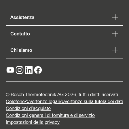
Assistenza
Contatto
Chi siamo
© Bosch Thermotechnik AG 2026, tutti i diritti riservati
Colofone
Avvertenze legali
Avvertenze sulla tutela dei dati
Condizioni d’acquisto
Condizioni generali di fornitura e di servizio
Form di
Impostazioni della privacy
contatto