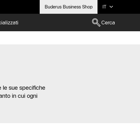
Buderus Business Shop
IT
ializzati
Cerca
e le sue specifiche
nto in cui ogni