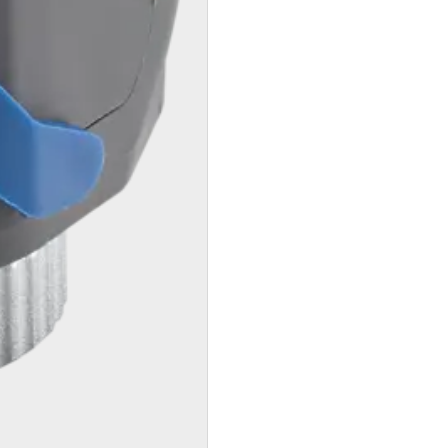
riscaldamento
competenti
Form di
contatto