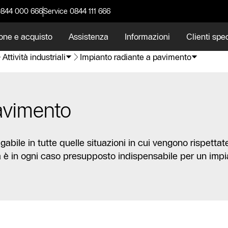
0844 000 666
Service 0844 111 666
one e acquisto
Assistenza
Informazioni
Clienti spec
Attività industriali
Impianto radiante a pavimento
avimento
abile in tutte quelle situazioni in cui vengono rispettat
a è in ogni caso presupposto indispensabile per un impia