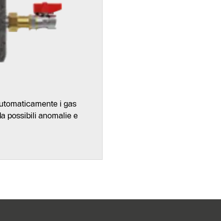
Form di
contatto
automaticamente i gas
da possibili anomalie e