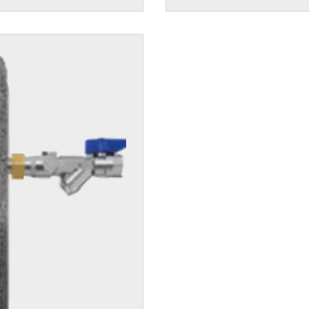
Contatto
assistenza
Ricerca dei
partner
riscaldamento
competenti