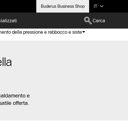
Buderus Business Shop
IT
ializzati
Cerca
mento della pressione e rabbocco e siste
lla
iscaldamento e
tile offerta.