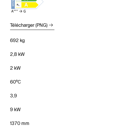
Télécharger (PNG)
692 kg
2,8 kW
Trouver un
installateur
2 kW
Prendre
60°C
rendez-vous
3,9
Nous
contacter
9 kW
Demander
un devis
1370 mm