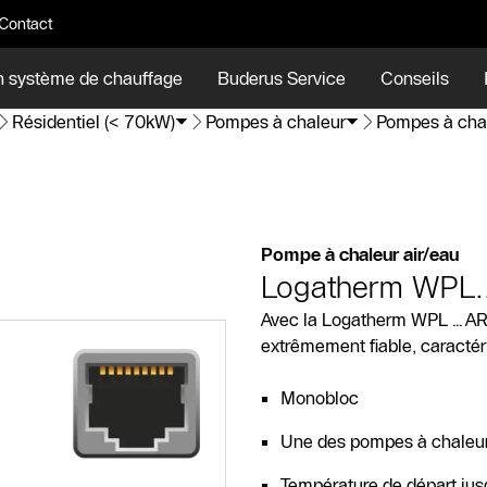
Contact
n système de chauffage
Buderus Service
Conseils
Résidentiel (< 70kW)
Pompes à chaleur
Pompes à chal
Pompe à chaleur air/eau
Logatherm WPL..
Avec la Logatherm WPL…AR, 
extrêmement fiable, caractéri
Monobloc
Une des pompes à chaleur
Température de départ jus