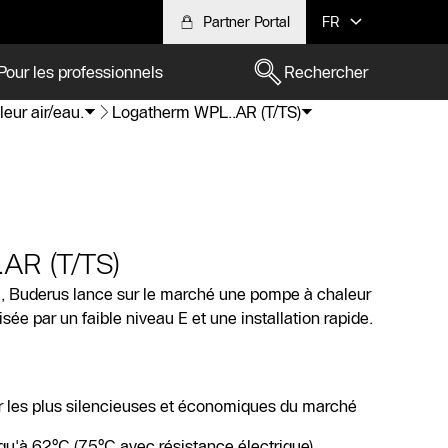
Partner Portal
FR
Pour les professionnels
Rechercher
eur air/eau.
Logatherm WPL..AR (T/TS)
AR (T/TS)
Buderus lance sur le marché une pompe à chaleur
sée par un faible niveau E et une installation rapide.
 les plus silencieuses et économiques du marché
qu'à 62°C (75°C avec résistance électrique)