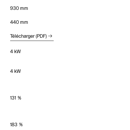
930 mm
440 mm
Télécharger (PDF)
4 kW
4 kW
131 %
183 %