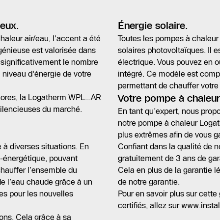
ieux.
Énergie solaire.
leur air/eau, l'accent a été
Toutes les pompes à chaleu
ngénieuse est valorisée dans
solaires photovoltaïques. Il
 significativement le nombre
électrique. Vous pouvez en o
 niveau d'énergie de votre
intégré. Ce modèle est comp
permettant de chauffer votre
nores, la Logatherm WPL...AR
Votre pompe à chaleur
silencieuses du marché.
En tant qu’expert, nous prop
notre pompe à chaleur Logath
plus extrêmes afin de vous g
diverses situations. En
Confiant dans la qualité de 
-énergétique, pouvant
gratuitement de 3 ans de ga
 chauffer l’ensemble du
Cela en plus de la garantie lé
de l’eau chaude grâce à un
de notre garantie.
es pour les nouvelles
Pour en savoir plus sur cette 
certifiés, allez sur www.inst
ions. Cela grâce à sa