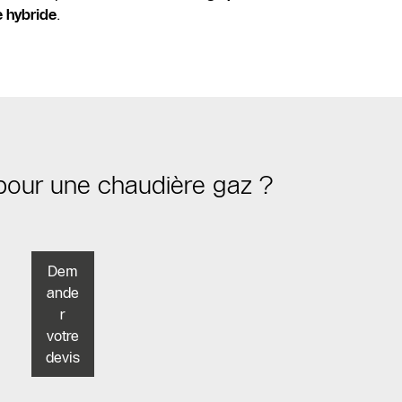
 hybride
.
our une chaudière gaz ?
Dem
ande
r
votre
devis