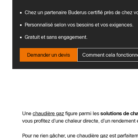
Fournissez-nous, dans votre demande, les informati
est précise, plus nous pouvons vous proposer
un de
Chez un partenaire Buderus certifié près de chez v
Personnalisé selon vos besoins et vos exigences.
Gratuit et sans engagement.
Demander un devis
Comment cela fonctionne-
Une
chaudière gaz
figure parmi les
solutions de cha
vous profitez d’une chaleur directe, d’un rendement 
Pour ne rien gâcher, une chaudière gaz est parfait