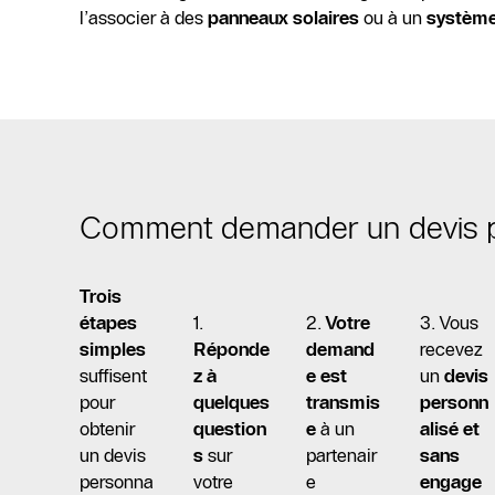
l’associer à des
panneaux solaires
ou à un
système
Comment demander un devis p
Trois
étapes
1.
2.
Votre
3. Vous
simples
Réponde
demand
recevez
suffisent
z à
e est
un
devis
pour
quelques
transmis
personn
obtenir
question
e
à un
alisé et
un devis
s
sur
partenair
sans
personna
votre
e
engage