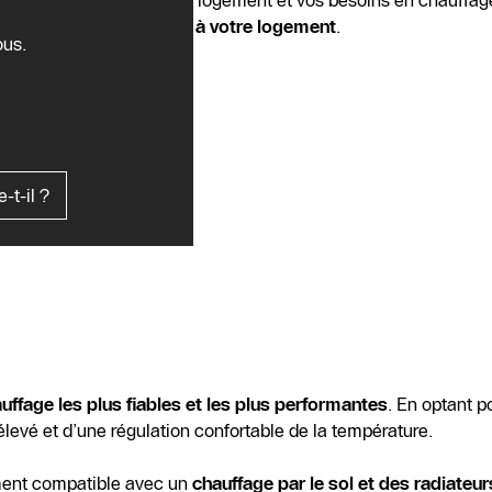
ons nécessaires sur votre logement et vos besoins en chauffa
vis parfaitement adapté à votre logement
.
ous.
t-il ?
uffage les plus fiables et les plus performantes
. En optant 
élevé et d’une régulation confortable de la température.
ement compatible avec un
chauffage par le sol et des radiateur