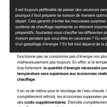
Éteindre le chauffage n’est pas 
Il est toujours préférable de passer des vacances san
pourquoi il faut préparer sa maison de manière optim
Lorsque sonne l’heure du départ en vacances, beau
départ. Cela garantit d’éviter les mauvaises surprises 
pas consommer d’énergie
dans leur logement. Cel
système de chauffage représente un élément importa
l’argent mais s’avère également néfaste pour
l’env
préparatifs. Souhaitez-vous chauffer les différentes p
maison coûte de l’énergie. Ainsi faut-il adapter la 
maison pendant que vous êtes en vacances ? Ou estim
chauffage
pendant les vacances ?
d’un gaspillage d’énergie ? En fait tout dépend de la 
Il peut sembler logique d’éteindre complètement le c
fonctionne pas ne consomme pas d’énergie non plus.
malheureusement pas toujours. En effet, si la temp
trop fortement,
la quantité d’énergie nécessaire po
température sera supérieure aux économies réalis
chauffage
.
Il en va de même pour le stockage de l’eau chaude. U
complètement refroidi, les économies supposées p
des
coûts supplémentaires
. Éteindre complètement