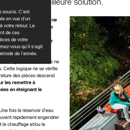
toujours la meilleure solution.
s soucis. C’est
ale en vue d’un
coup de belges préfèrent
ne
à votre retour. Le
a coûte non seulement de
nt de ces
ironnement
. Chauffer une
ièces de votre
température du
système de
ez-vous qu’il s’agit
période de l’année.
hauffage. En effet, ce qui ne
 Cette logique ne se vérifie
érature des pièces descend
ur les remettre à
ées en éteignant le
ne fois le réservoir d’eau
euvent rapidement engendrer
 le chauffage et/ou le