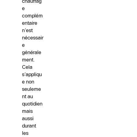
chauffag
e
complém
entaire
n’est
nécessair
e
générale
ment.
Cela
s’appliqu
e non
seuleme
nt au
quotidien
mais
aussi
durant
les