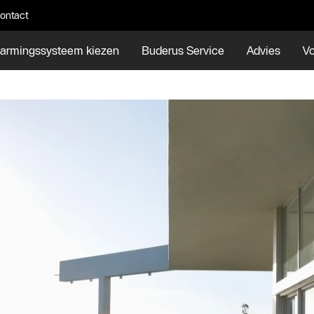
ontact
armingssysteem kiezen
Buderus Service
Advies
Vo