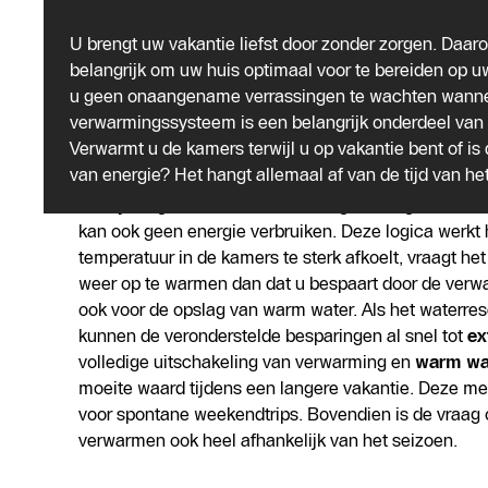
Uw verwarming uitschakelen is n
U brengt uw vakantie liefst door zonder zorgen. Daar
belangrijk om uw huis optimaal voor te bereiden op uw
Als u op vakantie gaat, wilt u liefst
geen energie ver
u geen onaangename verrassingen te wachten wanne
kost niet alleen geld, het is ook slecht voor het
milie
verwarmingssysteem is een belangrijk onderdeel van 
energie, dus u kunt zich afvragen of u de temperatuu
Verwarmt u de kamers terwijl u op vakantie bent of is d
verwarmingssysteem
tijdens de vakantie moet a
van energie? Het hangt allemaal af van de tijd van het
Het lijkt logisch om de verwarming volledig uit te sc
kan ook geen energie verbruiken. Deze logica werkt he
temperatuur in de kamers te sterk afkoelt, vraagt h
weer op te warmen dan dat u bespaart door de verwar
ook voor de opslag van warm water. Als het waterrese
kunnen de veronderstelde besparingen al snel tot
ex
volledige uitschakeling van verwarming en
warm wa
moeite waard tijdens een langere vakantie. Deze m
voor spontane weekendtrips. Bovendien is de vraag 
verwarmen ook heel afhankelijk van het seizoen.