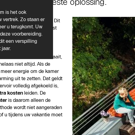
iet altijd de beste oplossing.
om is het ook
 vertrek. Zo staan er
bruiken
in uw eigen huis. Dit
er u terugkomt. Uw
u
. Uw huis verwarmen kost
deze voorbereiding.
r van het
it een verspilling
anpassen.
 jaar.
hakelen. Want wat niet draait,
laas niet altijd. Als de
et meer energie om de kamer
ming uit te zetten. Dat geldt
rvoir volledig afgekoeld is,
tra kosten
leiden. De
ter
is daarom alleen de
ethode wordt niet aangeraden
of u tijdens uw vakantie moet