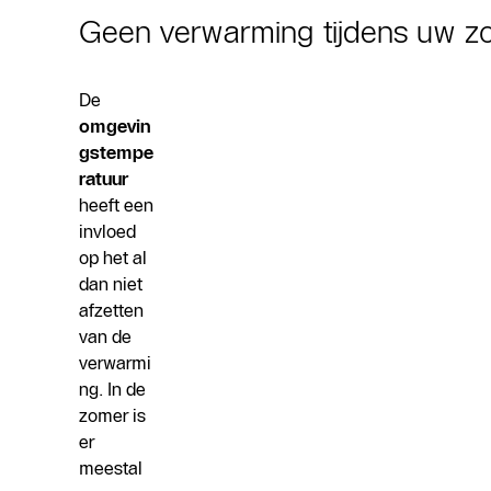
Geen verwarming tijdens uw z
De
omgevin
gstempe
ratuur
heeft een
invloed
op het al
dan niet
afzetten
van de
verwarmi
ng. In de
zomer is
er
meestal