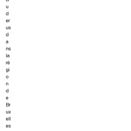
u
d
er
us
d
a
ns
la
ré
gi
o
n
d
e
Br
ux
ell
es