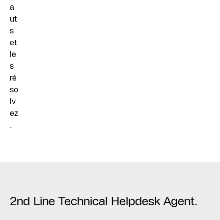
a
ut
s
et
le
s
ré
so
lv
ez
.
2nd Line Technical Helpdesk Agent.