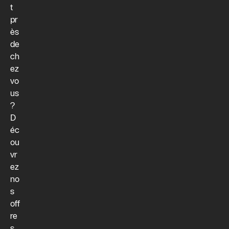
t
pr
ès
de
ch
ez
vo
us
?
D
éc
ou
vr
ez
no
s
off
re
s