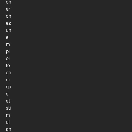
ch
er
ch
ez
un
e
m
pl
oi
te
ch
ni
qu
e
et
sti
m
ul
an