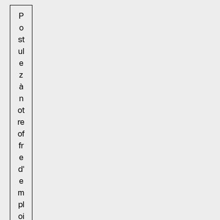
P
o
st
ul
e
z
à
n
ot
re
of
fr
e
d'
e
m
pl
oi