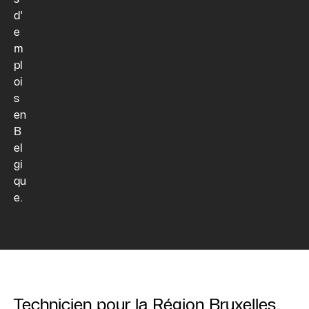
d'
e
m
pl
oi
s
en
B
el
gi
qu
e.
Technicien pour la Région Bruxelles.