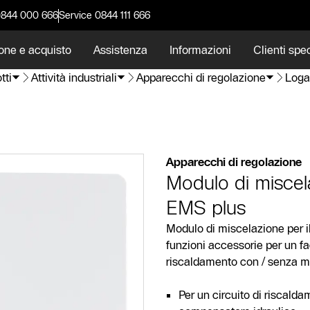
0844 000 666
Service 0844 111 666
one e acquisto
Assistenza
Informazioni
Clienti spec
tti
Attività industriali
Apparecchi di regolazione
Loga
Apparecchi di regolazione
Modulo di misce
EMS plus
Modulo di miscelazione per i
funzioni accessorie per un f
riscaldamento con / senza mi
Per un circuito di riscal