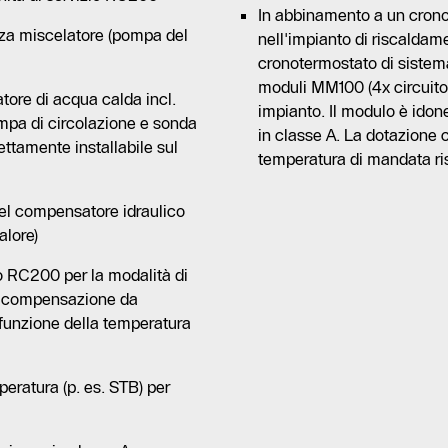
In abbinamento a un crono
nza miscelatore (pompa del
nell'impianto di riscalda
cronotermostato di sistem
moduli MM100 (4x circuito
tore di acqua calda incl.
impianto. Il modulo è idon
pa di circolazione e sonda
in classe A. La dotazione c
ttamente installabile sul
temperatura di mandata ri
del compensatore idraulico
alore)
0 o RC200 per la modalità di
e, compensazione da
funzione della temperatura
peratura (p. es. STB) per