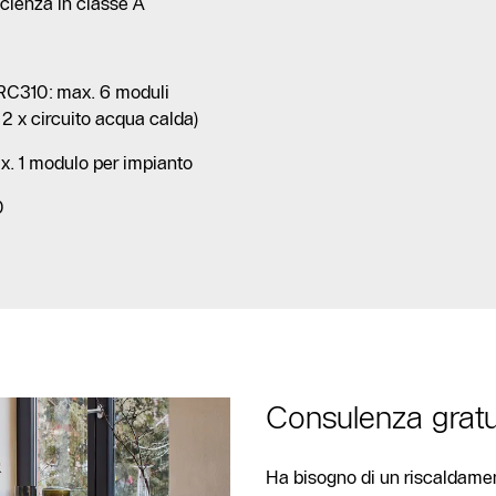
icienza in classe A
a RC310: max. 6 moduli
2 x circuito acqua calda)
x. 1 modulo per impianto
0
Contatto
assistenza
Ricerca dei
partner
riscaldamento
Consulenza gratu
competenti
Form di
Ha bisogno di un riscaldamen
contatto