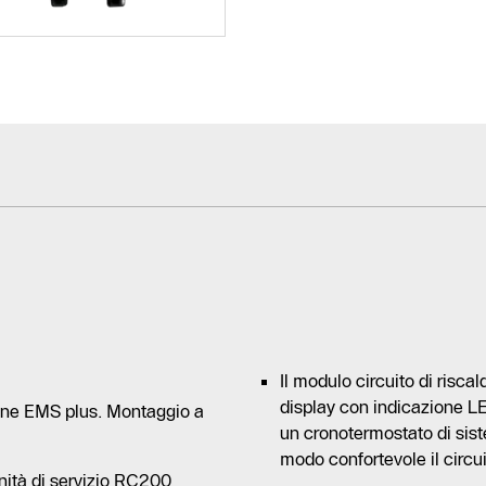
Il modulo circuito di ris
display con indicazione 
ione EMS plus. Montaggio a
un cronotermostato di si
modo confortevole il circu
unità di servizio RC200