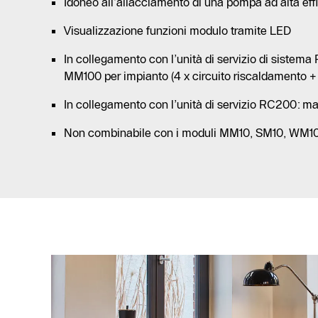
Idoneo all’allacciamento di una pompa ad alta eff
Visualizzazione funzioni modulo tramite LED
In collegamento con l’unità di servizio di sistem
MM100 per impianto (4 x circuito riscaldamento + 
In collegamento con l’unità di servizio RC200: ma
Non combinabile con i moduli MM10, SM10, WM1