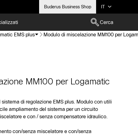
Buderus Business Shop
IT
ializzati
Cerca
matic EMS plus
Modulo di miscelazione MM100 per Logam
lazione MM100 per Logamatic
l sistema di regolazione EMS plus. Modulo con utili
acile ampliamento del sistema per un circuito
scelatore e con / senza compensatore idraulico.
damento con/senza miscelatore e con/senza