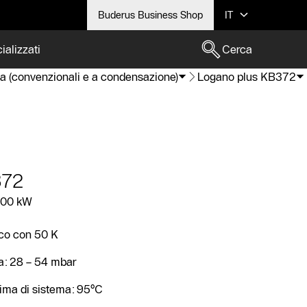
Buderus Business Shop
IT
ializzati
Cerca
sa (convenzionali e a condensazione)
Logano plus KB372
372
300 kW
ico con 50 K
ca: 28 – 54 mbar
ima di sistema: 95°C