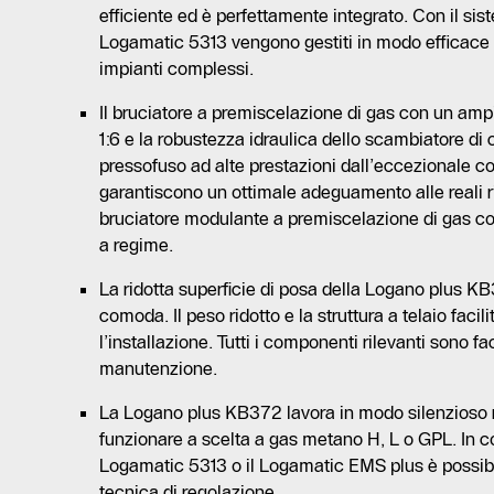
efficiente ed è perfettamente integrato. Con il sis
Logamatic 5313 vengono gestiti in modo efficace 
impianti complessi.
Il bruciatore a premiscelazione di gas con un am
1:6 e la robustezza idraulica dello scambiatore di 
pressofuso ad alte prestazioni dall’eccezionale co
garantiscono un ottimale adeguamento alle reali ric
bruciatore modulante a premiscelazione di gas 
a regime.
La ridotta superficie di posa della Logano plus K
comoda. Il peso ridotto e la struttura a telaio facili
l’installazione. Tutti i componenti rilevanti sono fa
manutenzione.
La Logano plus KB372 lavora in modo silenzioso 
funzionare a scelta a gas metano H, L o GPL. In 
Logamatic 5313 o il Logamatic EMS plus è possibil
tecnica di regolazione.