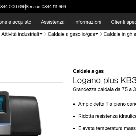
0844 000 666
Service 0844 111 666
one e acquisto
Assistenza
Informazioni
Clienti spec
Attività industriali
Caldaie a gasolio/gas
Caldaie in ghi
Caldaie a gas
Logano plus KB
Grandezza caldaia da 75 a 
Ampio delta T a pieno car
Ridotta resistenza idrauli
Elevata temperatura mass