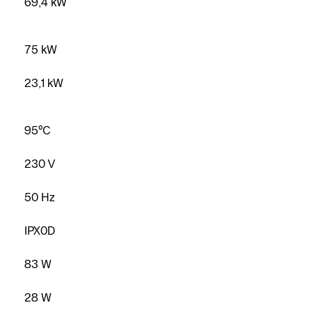
69,4 kW
75 kW
23,1 kW
95°C
230 V
50 Hz
IPX0D
83 W
28 W