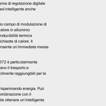
tema di regolazione digitale
ed intelligente anche
pio campo di modulazione di
calore in alluminio
nducibilità termica
hieste di calore. Il
consente un’immediata messa
B372 è particolarmente
tano il trasporto e
cilmente raggiungibili per la
risparmiando energia. Può
combinazione con il
e ottenere un’intelligente