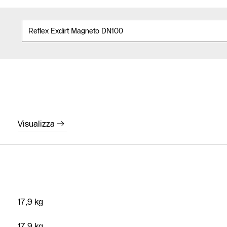
Contatto
assistenza
Ricerca dei
Visualizza
partner
riscaldamento
competenti
Form di
contatto
17,9 kg
17,9 kg