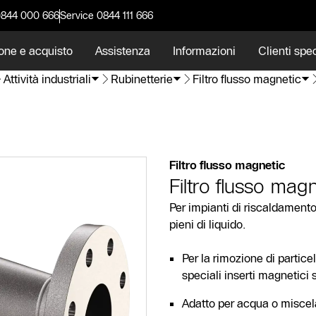
0844 000 666
Service 0844 111 666
one e acquisto
Assistenza
Informazioni
Clienti spec
Attività industriali
Rubinetterie
Filtro flusso magnetic
Filtro flusso magnetic
Filtro flusso mag
Per impianti di riscaldamento
pieni di liquido.
Per la rimozione di partice
speciali inserti magnetici s
Adatto per acqua o miscela