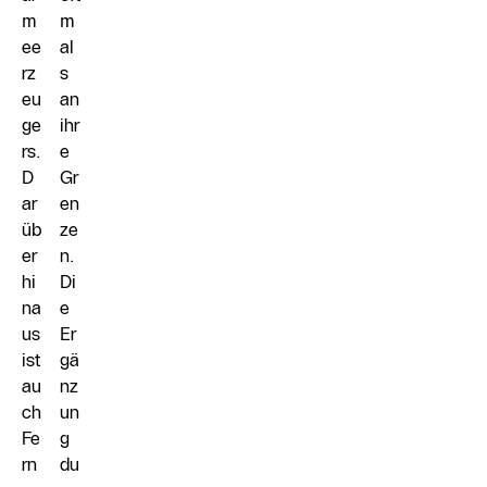
m
m
ee
al
rz
s
eu
an
ge
ihr
rs.
e
D
Gr
ar
en
üb
ze
er
n.
hi
Di
na
e
us
Er
ist
gä
au
nz
ch
un
Fe
g
rn
du