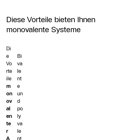
Diese Vorteile bieten Ihnen
monovalente Systeme
Di
e
Bi
Vo
va
rte
le
ile
nt
m
e
on
un
ov
d
al
po
en
ly
te
va
r
le
A
nt