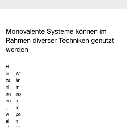
Monovalente Systeme können im
Rahmen diverser Techniken genutzt
werden
H
ei
W
za
är
nl
m
ag
ep
en
u
,
m
w
pe
el
n