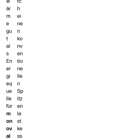
w
rc
är
h
m
ei
e
ne
gu
n
t
ko
al
nv
s
en
En
tio
er
ne
gi
lle
eq
n
ue
Sp
lle
itz
für
en
m
la
on
st
ov
ke
al
ss