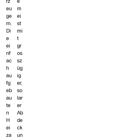
rz
e
eu
m
ge
ei
rn.
st
Di
mi
e
t
ei
gr
nf
os
ac
sz
h
üg
au
ig
fg
er,
eb
so
au
lar
te
er
n
Ab
H
de
ei
ck
za
un