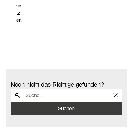
se
tz
en
.
Noch nicht das Richtige gefunden?
Suchen