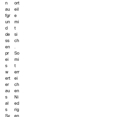
n
ort
au
eil
fgr
e
un
mi
d
t
de
si
ss
ch
en
.
pr
So
ei
mi
s
t
w
err
ert
ei
er
ch
au
en
s
Ni
al
ed
s
rig
Sy
en