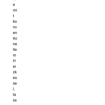
e
mi
t
ko
nv
en
tio
ne
lle
m
H
ei
zk
es
se
l,
la
ss