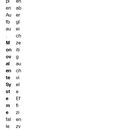
pl
en
en
ab
Au
er
fb
gl
au
ei
.
ch
M
ze
on
iti
ov
g
al
au
en
ch
te
vi
Sy
el
st
e
e
Ef
m
fi
e
zi
fal
en
le
zv