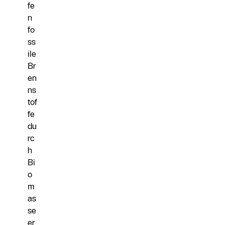
fe
n
fo
ss
ile
Br
en
ns
tof
fe
du
rc
h
Bi
o
m
as
se
er