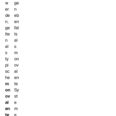
w
ge
er
n
de
eb
n,
en
ge
fal
lte
ls
n
al
al
s
s
m
ty
on
pi
ov
sc
al
he
en
m
te
on
Sy
ov
st
al
e
en
m
te
e