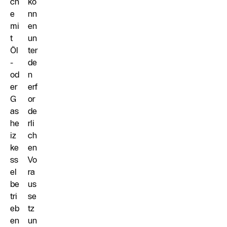
ch
kö
e
nn
mi
en
t
un
Öl
ter
-
de
od
n
er
erf
G
or
as
de
he
rli
iz
ch
ke
en
ss
Vo
el
ra
be
us
tri
se
eb
tz
en
un