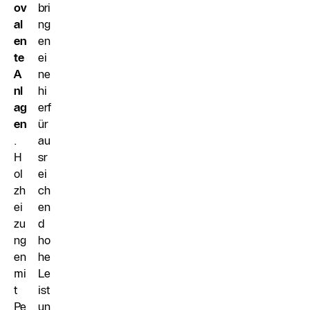
ov
bri
al
ng
en
en
te
ei
A
ne
nl
hi
ag
erf
en
ür
.
au
H
sr
ol
ei
zh
ch
ei
en
zu
d
ng
ho
en
he
mi
Le
t
ist
Pe
un