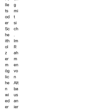
lle
g
ts
mi
od
t
er
si
Sc
ch
he
.
ith
Im
ol
R
z
ah
er
m
m
en
ög
vo
lic
n
he
Alt
n
ba
wi
us
ed
an
er
ier