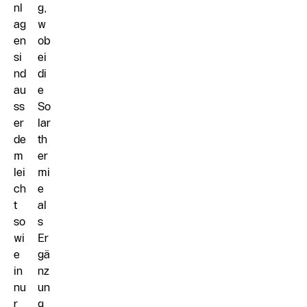
nl
g,
ag
w
en
ob
si
ei
nd
di
au
e
ss
So
er
lar
de
th
m
er
lei
mi
ch
e
t
al
so
s
wi
Er
e
gä
in
nz
nu
un
r
g