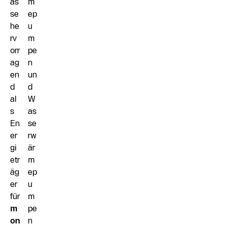
as
m
se
ep
he
u
rv
m
orr
pe
ag
n
en
un
d
d
al
W
s
as
En
se
er
rw
gi
är
etr
m
äg
ep
er
u
für
m
m
pe
on
n