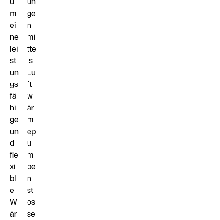
u
un
m
ge
ei
n
ne
mi
lei
tte
st
ls
un
Lu
gs
ft
fä
w
hi
är
ge
m
un
ep
d
u
fle
m
xi
pe
bl
n
e
st
W
os
är
se