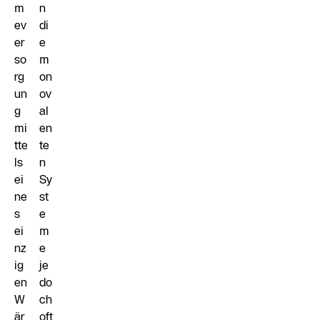
m
n
ev
di
er
e
so
m
rg
on
un
ov
g
al
mi
en
tte
te
ls
n
ei
Sy
ne
st
s
e
ei
m
nz
e
ig
je
en
do
W
ch
är
oft