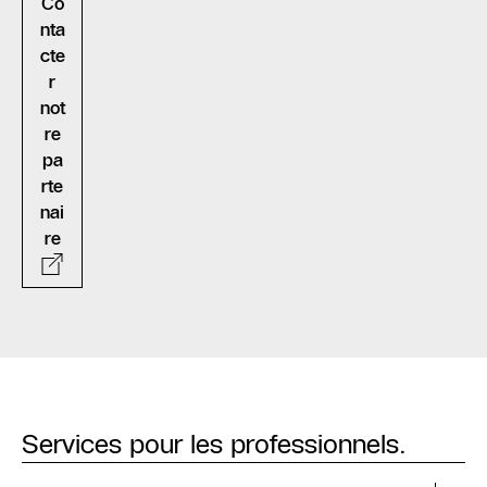
Co
nta
cte
r
not
re
pa
rte
nai
re
Services pour les professionnels.