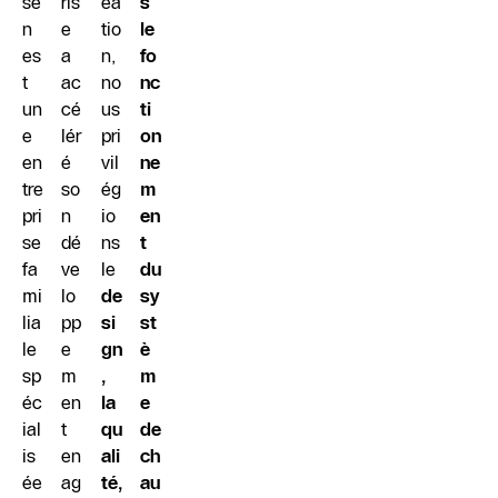
se
ris
éa
s
n
e
tio
le
es
a
n,
fo
t
ac
no
nc
un
cé
us
ti
e
lér
pri
on
en
é
vil
ne
tre
so
ég
m
pri
n
io
en
se
dé
ns
t
fa
ve
le
du
mi
lo
de
sy
lia
pp
si
st
le
e
gn
è
sp
m
,
m
éc
en
la
e
ial
t
qu
de
is
en
ali
ch
ée
ag
té,
au