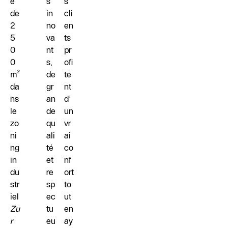
e
s
s
de
in
cli
2
no
en
5
va
ts
0
nt
pr
0
s,
ofi
m²
de
te
da
gr
nt
ns
an
d’
le
de
un
zo
qu
vr
ni
ali
ai
ng
té
co
in
et
nf
du
re
ort
str
sp
to
iel
ec
ut
Zu
tu
en
r
eu
ay