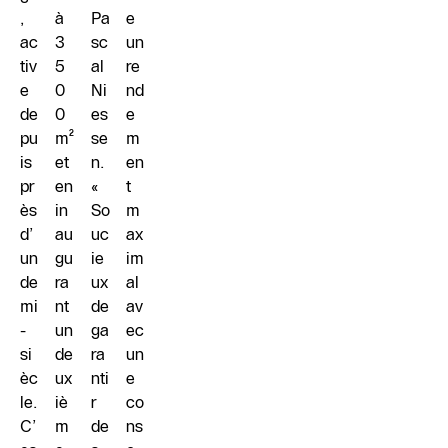
,
à
Pa
e
ac
3
sc
un
tiv
5
al
re
e
0
Ni
nd
de
0
es
e
pu
m²
se
m
is
et
n.
en
pr
en
«
t
ès
in
So
m
d’
au
uc
ax
un
gu
ie
im
de
ra
ux
al
mi
nt
de
av
-
un
ga
ec
si
de
ra
un
èc
ux
nti
e
le.
iè
r
co
C’
m
de
ns