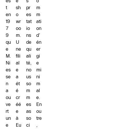
es
e
s
o
t
sh
pr
m
en
o
es
m
19
wr
tat
ati
7
oo
io
on
9
m.
ns
d’
qu
U
de
én
e
ne
qu
er
M.
fili
ali
gi
Ni
al
té,
e
es
e
no
mi
se
a
us
ni
n
ét
so
m
a
é
m
al
ou
cr
m
e.
ve
éé
es
En
rt
e
as
ou
un
à
so
tre
e
Eu
ci
,