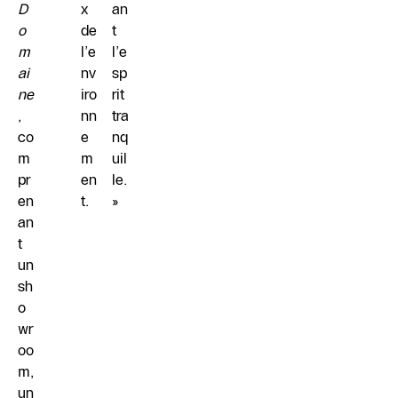
D
x
an
o
de
t
m
l’e
l’e
ai
nv
sp
ne
iro
rit
,
nn
tra
co
e
nq
m
m
uil
pr
en
le.
en
t.
»
an
t
un
sh
o
wr
oo
m,
un