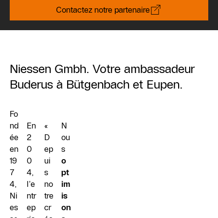
Contactez notre partenaire
Niessen Gmbh. Votre ambassadeur
Buderus à Bütgenbach et Eupen.
Fo
nd
En
«
N
ée
2
D
ou
en
0
ep
s
19
0
ui
o
7
4,
s
pt
4,
l’e
no
im
Ni
ntr
tre
is
es
ep
cr
on