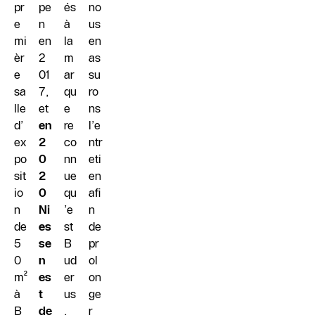
pr
pe
és
no
e
n
à
us
mi
en
la
en
èr
2
m
as
e
01
ar
su
sa
7,
qu
ro
lle
et
e
ns
d’
en
re
l’e
ex
2
co
ntr
po
0
nn
eti
sit
2
ue
en
io
0
qu
afi
n
Ni
’e
n
de
es
st
de
5
se
B
pr
0
n
ud
ol
m²
es
er
on
à
t
us
ge
B
de
.
r