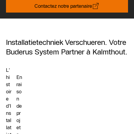
Contactez notre partenaire
Installatietechniek Verschueren. Votre
Buderus System Partner à Kalmthout.
L'
hi
En
st
rai
oir
so
e
n
d'I
de
ns
pr
tal
oj
lat
et