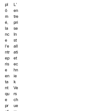
pl
L'
ô
en
m
tre
é,
pri
la
se
nc
In
e
st
l'e
all
ntr
ati
ep
et
ris
ec
e
hn
en
ie
ta
k
nt
Ve
qu
rs
e
ch
pr
ue