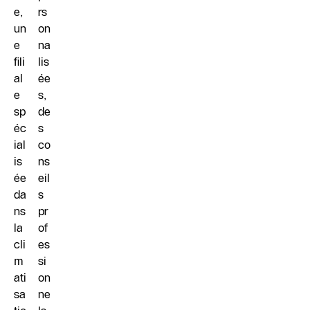
e,
rs
un
on
e
na
fili
lis
al
ée
e
s,
sp
de
éc
s
ial
co
is
ns
ée
eil
da
s
ns
pr
la
of
cli
es
m
si
ati
on
sa
ne