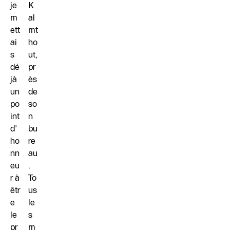
je
K
m
al
ett
mt
ai
ho
s
ut,
dé
pr
jà
ès
un
de
po
so
int
n
d'
bu
ho
re
nn
au
eu
.
r à
To
êtr
us
e
le
le
s
pr
m