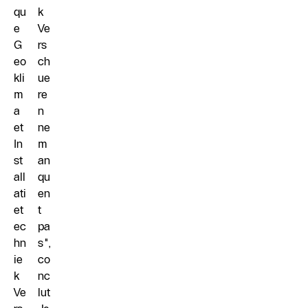
qu
k
e
Ve
G
rs
eo
ch
kli
ue
m
re
a
n
et
ne
In
m
st
an
all
qu
ati
en
et
t
ec
pa
hn
s",
ie
co
k
nc
Ve
lut