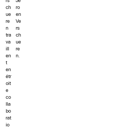
rs
Je
ch
ro
ue
en
re
Ve
n
rs
tra
ch
va
ue
ill
re
en
n.
t
en
étr
oit
e
co
lla
bo
rat
io