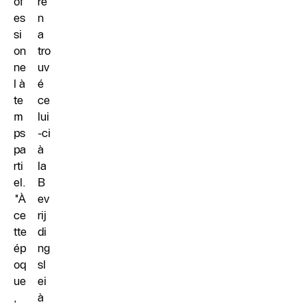
of
re
es
n
si
a
on
tro
ne
uv
l à
é
te
ce
m
lui
ps
-ci
pa
à
rti
la
el.
B
"À
ev
ce
rij
tte
di
ép
ng
oq
sl
ue
ei
,
à