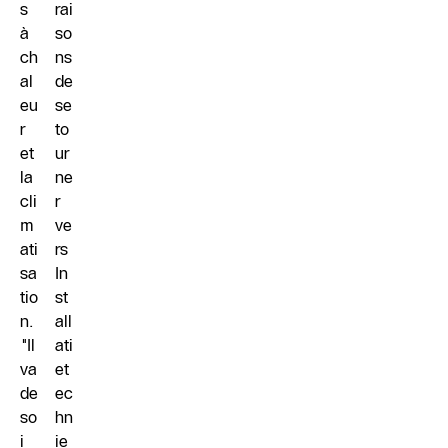
s
rai
à
so
ch
ns
al
de
eu
se
r
to
et
ur
la
ne
cli
r
m
ve
ati
rs
sa
In
tio
st
n.
all
"Il
ati
va
et
de
ec
so
hn
i
ie