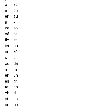
e
at
mi
éri
er
au
à
x
bé
so
né
nt
fic
st
ier
oc
de
ké
s
s
de
da
rni
ns
èr
un
es
gr
te
an
ch
d
ni
es
qu
pa