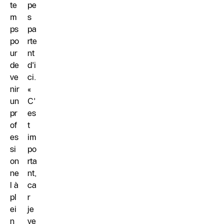
te
pe
m
s
ps
pa
po
rte
ur
nt
de
d'i
ve
ci.
nir
«
un
C'
pr
es
of
t
es
im
si
po
on
rta
ne
nt,
l à
ca
pl
r
ei
je
n
ve