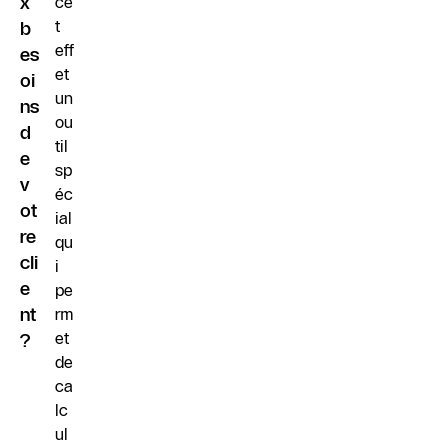
x
ce
t
b
eff
es
et
oi
un
ns
ou
d
til
e
sp
v
éc
ot
ial
re
qu
cli
i
e
pe
nt
rm
et
?
de
ca
lc
ul