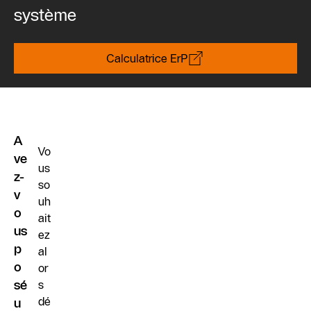
système
Calculatrice ErP
A
Vo
ve
us
z-
so
v
uh
o
ait
us
ez
p
al
o
or
sé
s
dé
u