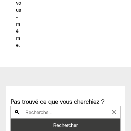
vo
us
-
m
ê
m
e.
Pas trouvé ce que vous cherchiez ?
Rechercher