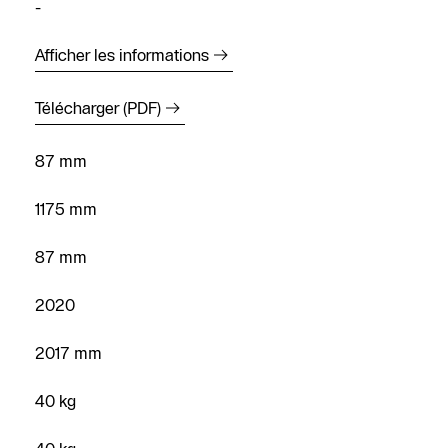
-
Afficher les informations
Télécharger (PDF)
87 mm
Trouver un
1175 mm
installateur
87 mm
Prendre
rendez-vous
2020
Nous
2017 mm
contacter
40 kg
Demander
un devis