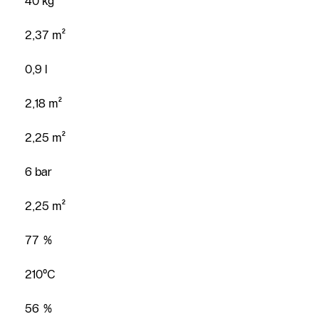
40 kg
2,37 m²
0,9 l
2,18 m²
2,25 m²
6 bar
2,25 m²
77 %
210°C
56 %