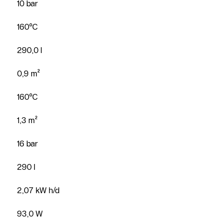
10 bar
160°C
290,0 l
0,9 m²
160°C
1,3 m²
16 bar
290 l
2,07 kW h/d
93,0 W