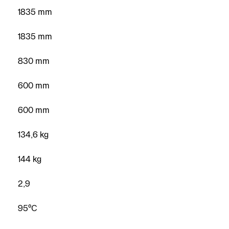
1835 mm
1835 mm
830 mm
600 mm
Trouver un
600 mm
installateur
134,6 kg
Prendre
rendez-vous
144 kg
Nous
2,9
contacter
Demander
95°C
un devis