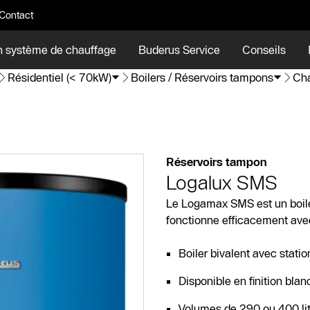
Contact
n système de chauffage
Buderus Service
Conseils
Résidentiel (< 70kW)
Boilers / Réservoirs tampons
Cha
Réservoirs tampon
Logalux SMS
Le Logamax SMS est un boiler 
fonctionne efficacement ave
Boiler bivalent avec statio
Disponible en finition blan
Volumes de 290 ou 400 li