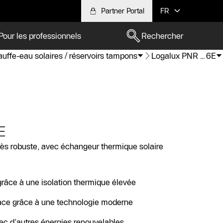
Partner Portal
FR
Pour les professionnels
Rechercher
uffe-eau solaires / réservoirs tampons
Logalux PNR…6E
E
rès robuste, avec échangeur thermique solaire
grâce à une isolation thermique élevée
cace grâce à une technologie moderne
vec d’autres énergies renouvelables