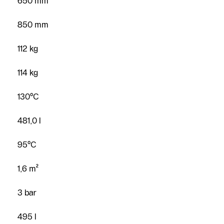
650 mm
850 mm
112 kg
114 kg
130°C
481,0 l
95°C
1,6 m²
3 bar
495 l