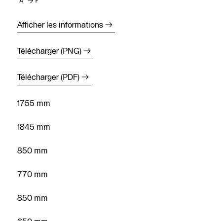
Afficher les informations
Télécharger (PNG)
Télécharger (PDF)
Trouver un
1755 mm
installateur
1845 mm
Prendre
rendez-vous
850 mm
Nous
770 mm
contacter
850 mm
Demander
un devis