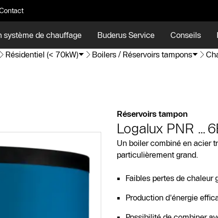
Contact
n système de chauffage
Buderus Service
Conseils
Résidentiel (< 70kW)
Boilers / Réservoirs tampons
Cha
Réservoirs tampon
Logalux PNR…6
Un boiler combiné en acier t
particulièrement grand.
Faibles pertes de chaleur 
Production d'énergie effi
Possibilité de combiner a