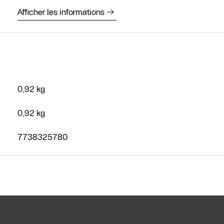
Afficher les informations
Prendre
rendez-vous
Nous
contacter
Demander
0,92 kg
un devis
0,92 kg
7738325780