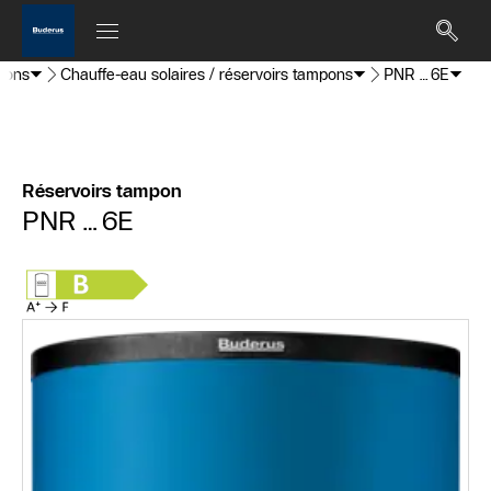
mpons
Chauffe-eau solaires / réservoirs tampons
PNR…6E
Réservoirs tampon
PNR…6E