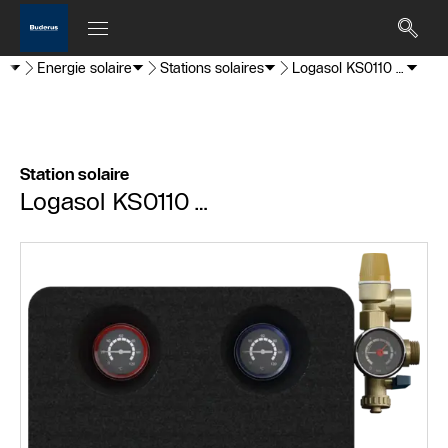
W)
Energie solaire
Stations solaires
Logasol KS0110…
Station solaire
Logasol KS0110…