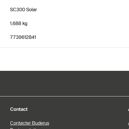
Nous
SC300 Solar
contacter
Demander
1,688 kg
un devis
7739612841
Contact
Contacter Buderus