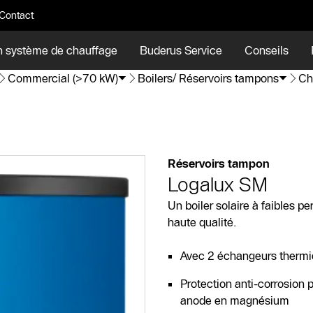
Contact
n système de chauffage
Buderus Service
Conseils
Commercial (>70 kW)
Boilers/ Réservoirs tampons
Ch
Réservoirs tampon
Logalux SM
Un boiler solaire à faibles p
haute qualité.
Avec 2 échangeurs thermiq
Protection anti-corrosion
anode en magnésium