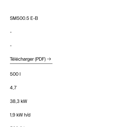
SM500.5 E-B
-
-
Trouver un
Télécharger (PDF)
installateur
500 l
Prendre
rendez-vous
4,7
Nous
38,3 kW
contacter
Demander
1,9 kW h/d
un devis