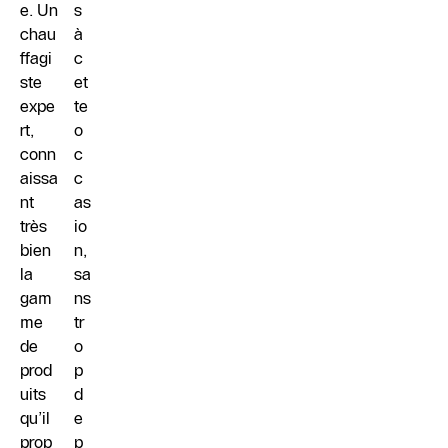
e. Un
s
chau
à
ffagi
c
ste
et
expe
te
rt,
o
conn
c
aissa
c
nt
as
très
io
bien
n,
la
sa
gam
ns
me
tr
de
o
prod
p
uits
d
qu’il
e
prop
p