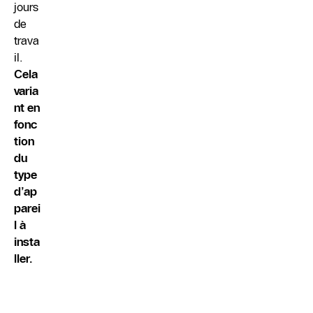
jours
de
trava
il.
Cela
varia
nt en
fonc
tion
du
type
d’ap
parei
l à
insta
ller.