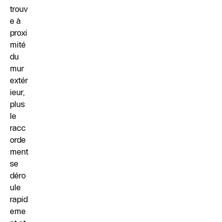
trouv
e à
proxi
mité
du
mur
extér
ieur,
plus
le
racc
orde
ment
se
déro
ule
rapid
eme