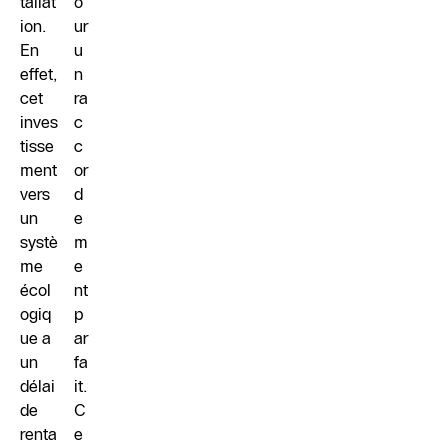
tallat
o
ion.
ur
En
u
effet,
n
cet
ra
inves
c
tisse
c
ment
or
vers
d
un
e
systè
m
me
e
écol
nt
ogiq
p
ue a
ar
un
fa
délai
it.
de
C
renta
e