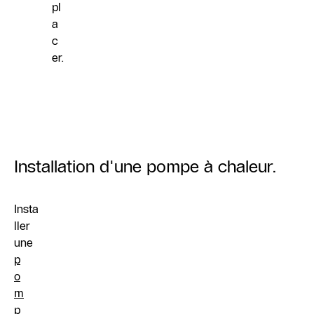
pl
a
c
er.
Installation d'une pompe à chaleur.
Insta
ller
une
p
o
m
p