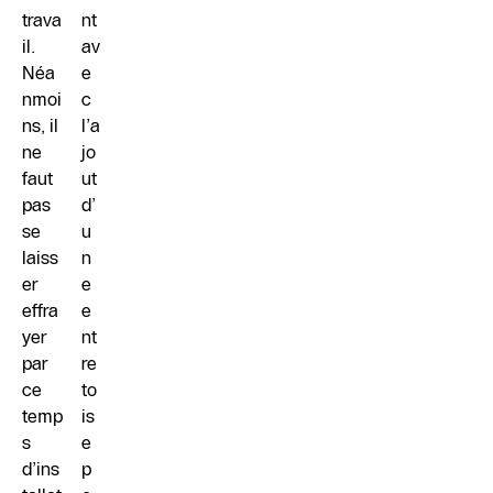
trava
nt
il.
av
Néa
e
nmoi
c
ns, il
l’a
ne
jo
faut
ut
pas
d’
se
u
laiss
n
er
e
effra
e
yer
nt
par
re
ce
to
temp
is
s
e
d’ins
p