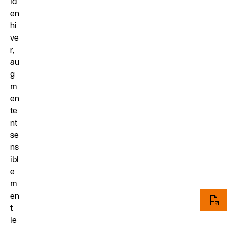
id
en
hi
ve
r,
au
g
m
en
te
nt
se
ns
ibl
e
m
en
t
le