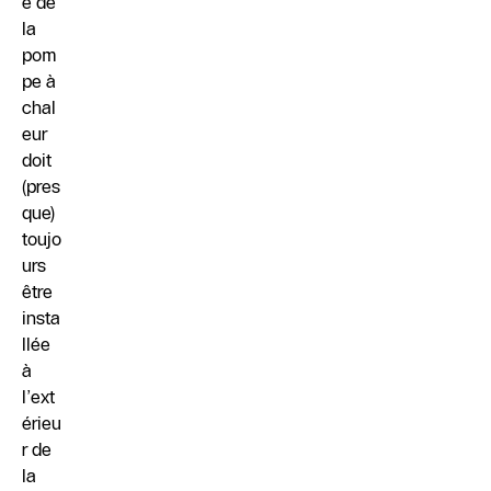
e de
la
pom
pe à
chal
eur
doit
(pres
que)
toujo
urs
être
insta
llée
à
l’ext
érieu
r de
la