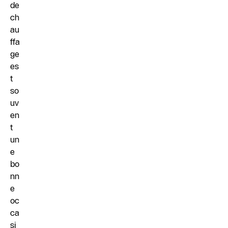
de
ch
au
ffa
ge
es
t
so
uv
en
t
un
e
bo
nn
e
oc
ca
si