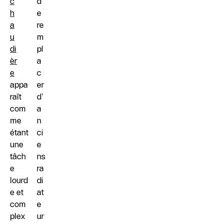
c
d
h
e
a
re
u
m
di
pl
èr
a
e
c
appa
er
raît
d’
com
a
me
n
étant
ci
une
e
tâch
ns
e
ra
lourd
di
e et
at
com
e
plex
ur