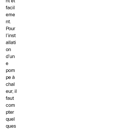
nt et
facil
eme
nt.
Pour
l’inst
allati
on
d’un
e
pom
pe à
chal
eur, il
faut
com
pter
quel
ques