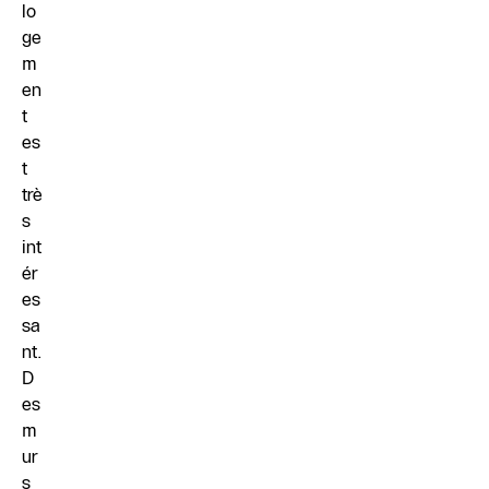
lo
ge
m
en
t
es
t
trè
s
int
ér
es
sa
nt.
D
es
m
ur
s