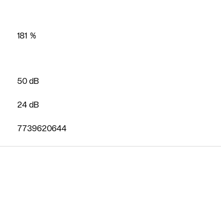
partner
riscaldamento
competenti
181 %
Form di
contatto
50 dB
24 dB
7739620644