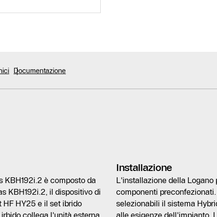
nici
Documentazione
Installazione
us KBH192i.2 è composto da
L'installazione della Logano 
 KBH192i.2, il dispositivo di
componenti preconfezionati. A
 HF HY25 e il set ibrido
selezionabili il sistema Hyb
 irbido collega l'unità esterna
alle esigenze dell'impianto. 