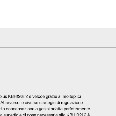
plus KBH192i.2 è veloce grazie ai molteplici
ttraverso le diverse strategie di regolazione
rid a condensazione a gas si adatta perfettamente
La superficie di posa necessaria alla KBH192i.2 è