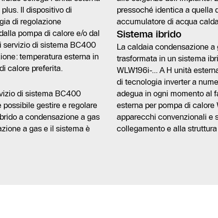
lus. Il dispositivo di
pressoché identica a quella d
egia di regolazione
accumulatore di acqua calda
dalla pompa di calore e/o dal
Sistema ibrido
di servizio di sistema BC400
La caldaia condensazione a 
zione: temperatura esterna in
trasformata in un sistema ibr
i calore preferita.
WLW196i-... A H unità estern
di tecnologia inverter a numer
rvizio di sistema BC400
adegua in ogni momento al fa
è possibile gestire e regolare
esterna per pompa di calore 
 ibrido a condensazione a gas
apparecchi convenzionali e si
zione a gas e il sistema è
collegamento e alla struttura