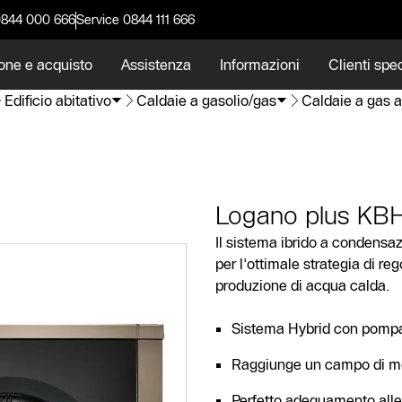
0844 000 666
Service 0844 111 666
one e acquisto
Assistenza
Informazioni
Clienti spec
Edificio abitativo
Caldaie a gasolio/gas
Caldaie a gas 
Logano plus KBH
Il sistema ibrido a condensa
per l'ottimale strategia di re
produzione di acqua calda.
Sistema Hybrid con pompa
Raggiunge un campo di mod
Perfetto adeguamento alle 