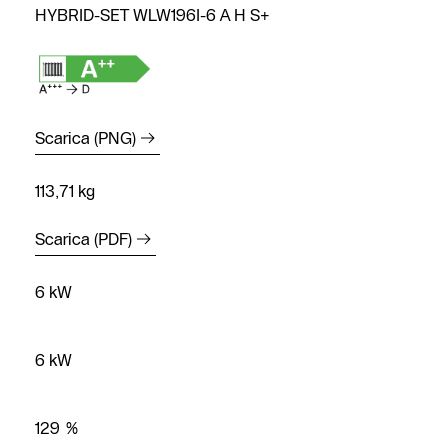
HYBRID-SET WLW196I-6 A H S+
Scarica (PNG)
113,71 kg
Scarica (PDF)
6 kW
6 kW
Contatto
assistenza
129 %
Ricerca dei