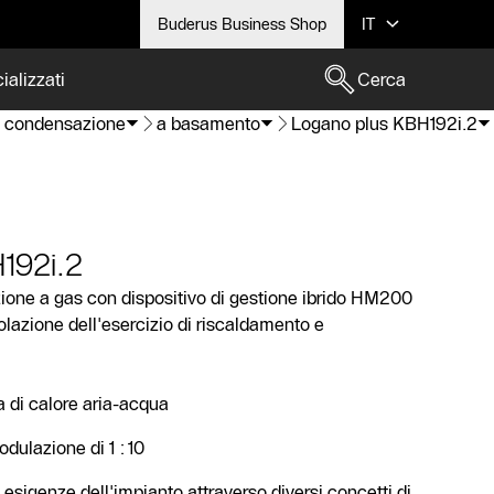
Buderus Business Shop
IT
ializzati
Cerca
a condensazione
a basamento
Logano plus KBH192i.2
192i.2
zione a gas con dispositivo di gestione ibrido HM200
golazione dell'esercizio di riscaldamento e
 di calore aria-acqua
ulazione di 1 : 10
esigenze dell'impianto attraverso diversi concetti di