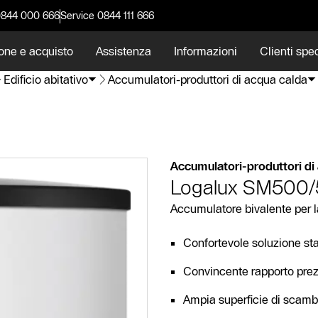
0844 000 666
Service 0844 111 666
one e acquisto
Assistenza
Informazioni
Clienti spec
Edificio abitativo
Accumulatori-produttori di acqua calda
Accumulatori-produttori di
Logalux SM500/
Accumulatore bivalente per l
Confortevole soluzione st
Convincente rapporto prez
Ampia superficie di scambi