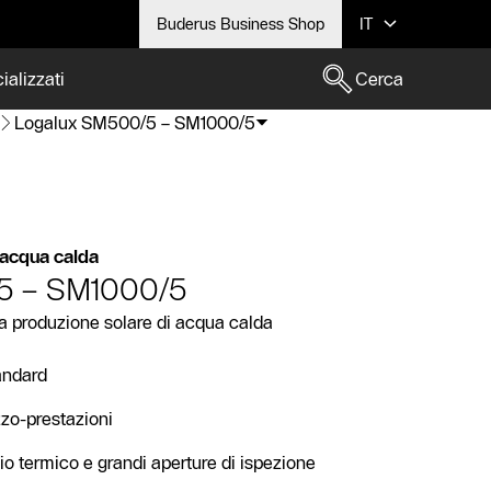
Buderus Business Shop
IT
ializzati
Cerca
Logalux SM500/5 – SM1000/5
 acqua calda
5 – SM1000/5
a produzione solare di acqua calda
andard
zo-prestazioni
o termico e grandi aperture di ispezione