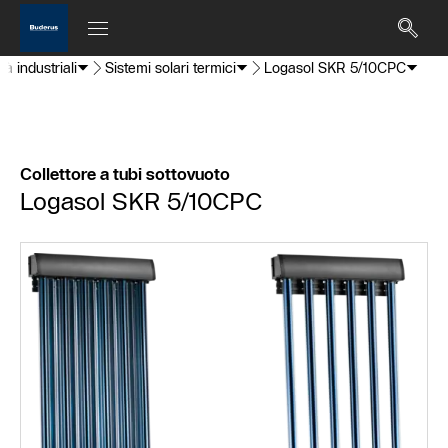
ità industriali
Sistemi solari termici
Logasol SKR 5/10CPC
Collettore a tubi sottovuoto
Logasol SKR 5/10CPC