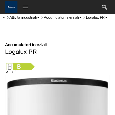
ti
Attività industriali
Accumulatori inerziali
Logalux PR
Accumulatori inerziali
Logalux PR