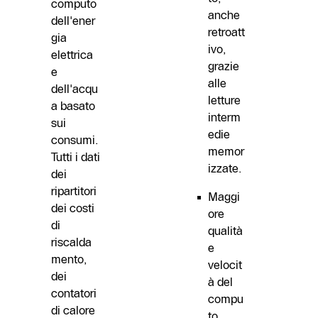
computo
anche
dell'ener
retroatt
gia
ivo,
elettrica
grazie
e
alle
dell'acqu
letture
a basato
interm
sui
edie
consumi.
memor
Tutti i dati
izzate.
dei
ripartitori
Maggi
dei costi
ore
di
qualità
riscalda
e
mento,
velocit
dei
à del
contatori
compu
di calore
to