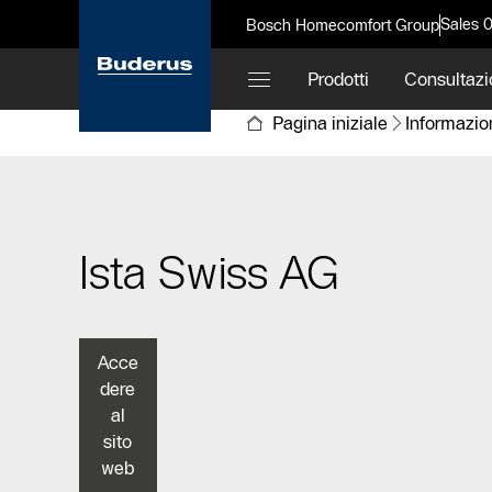
Sales 
Bosch Homecomfort Group
Prodotti
Consultazi
Pagina iniziale
Informazio
Ista Swiss AG
Acce
dere
al
sito
web