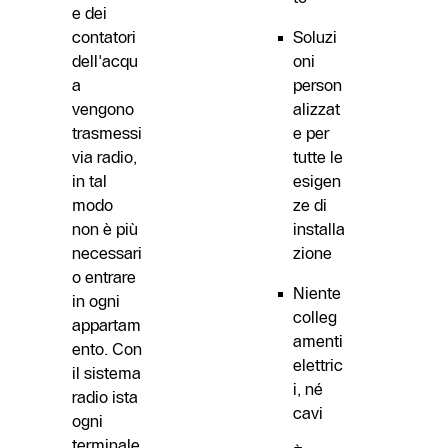
e dei
contatori
Soluzi
dell'acqu
oni
a
person
vengono
alizzat
trasmessi
e per
via radio,
tutte le
in tal
esigen
modo
ze di
non è più
installa
necessari
zione
o entrare
Niente
in ogni
colleg
appartam
amenti
ento. Con
elettric
il sistema
i, né
radio ista
cavi
ogni
terminale