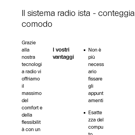
Il sistema radio ista - contegg
comodo
Grazie
I vostri
alla
Non è
vantaggi
nostra
più
tecnologi
necess
a radio vi
ario
offriamo
fissare
il
gli
massimo
appunt
del
amenti
comfort e
Esatte
della
zza del
flessibilit
compu
à con un
to,