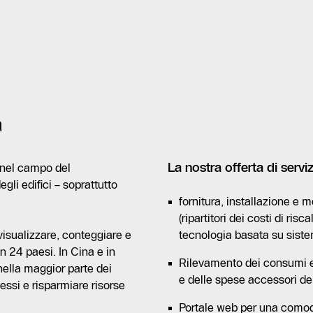
a
La nostra offerta di serviz
o nel campo del
gli edifici – soprattutto
fornitura, installazione e 
(ripartitori dei costi di ri
 visualizzare, conteggiare e
tecnologia basata su sistem
n 24 paesi. In Cina e in
Rilevamento dei consumi e 
nella maggior parte dei
e delle spese accessori de
cessi e risparmiare risorse
Portale web per una comod