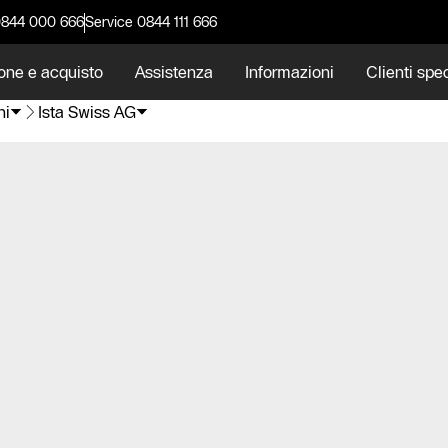
0844 000 666
Service 0844 111 666
one e acquisto
Assistenza
Informazioni
Clienti spec
ni
Ista Swiss AG