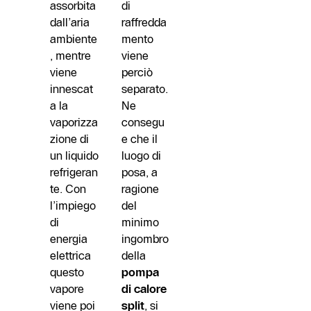
assorbita
di
dall’aria
raffredda
ambiente
mento
, mentre
viene
viene
perciò
innescat
separato.
a la
Ne
vaporizza
consegu
zione di
e che il
un liquido
luogo di
refrigeran
posa, a
te. Con
ragione
l’impiego
del
di
minimo
energia
ingombro
elettrica
della
questo
pompa
vapore
di calore
viene poi
split
, si