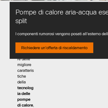
Pompe di calore aria-acqua es
split
Con le
pompe
I componenti rumorosi vengono posati all'esterno del
di calore
split
è
possibile
Richiedere un'offerta di riscaldamento
approfitta
re delle
migliore
caratteris
tiche
della
tecnolog
ia delle
pompe
di calore
,