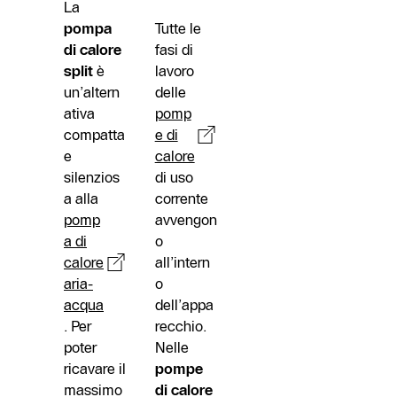
La
pompa
Tutte le
di calore
fasi di
split
è
lavoro
un’altern
delle
ativa
pomp
compatta
e di
e
calore
silenzios
di uso
a alla
corrente
pomp
avvengon
a di
o
calore
all’intern
aria-
o
acqua
dell’appa
. Per
recchio.
poter
Nelle
ricavare il
pompe
massimo
di calore