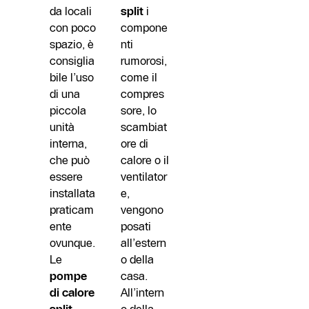
da locali
split
i
con poco
compone
spazio, è
nti
consiglia
rumorosi,
bile l’uso
come il
di una
compres
piccola
sore, lo
unità
scambiat
interna,
ore di
che può
calore o il
essere
ventilator
installata
e,
praticam
vengono
ente
posati
ovunque.
all’estern
Le
o della
pompe
casa.
di calore
All’intern
split
o della