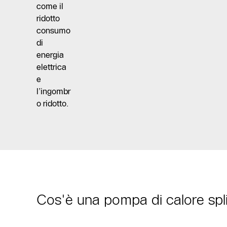
come il
ridotto
consumo
di
energia
elettrica
e
l’ingombr
o ridotto.
Cos'è una pompa di calore spli