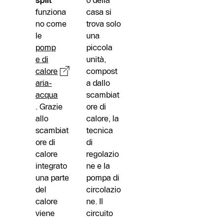
funziona
casa si
no come
trova solo
le
una
pomp
piccola
e di
unità,
calore
compost
aria-
a dallo
acqua
scambiat
. Grazie
ore di
allo
calore, la
scambiat
tecnica
ore di
di
calore
regolazio
integrato
ne e la
una parte
pompa di
del
circolazio
calore
ne. Il
viene
circuito