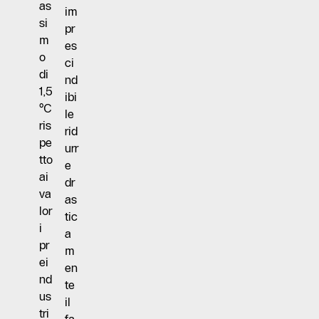
as
im
si
pr
m
es
o
ci
di
nd
1,5
ibi
°C
le
ris
rid
pe
urr
tto
e
ai
dr
va
as
lor
tic
i
a
pr
m
ei
en
nd
te
us
il
tri