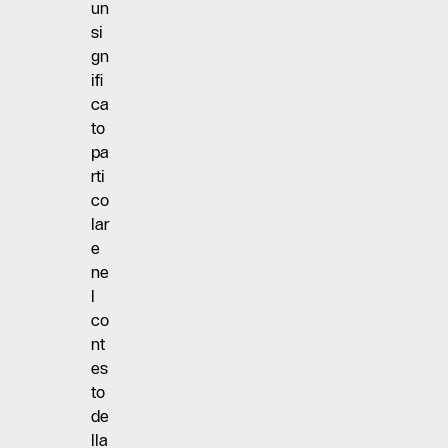
un
si
gn
ifi
ca
to
pa
rti
co
lar
e
ne
l
co
nt
es
to
de
lla