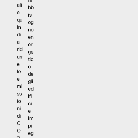
fa
ali
bb
e
is
qu
og
in
no
di
en
a
er
rid
ge
urr
tic
e
o
le
de
e
gli
mi
ed
ss
ifi
io
ci
ni
e
di
im
C
pi
O
eg