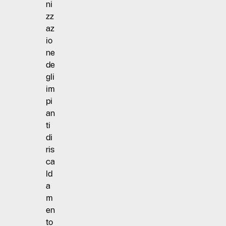
ni
zz
az
io
ne
de
gli
im
pi
an
ti
di
ris
ca
ld
a
m
en
to