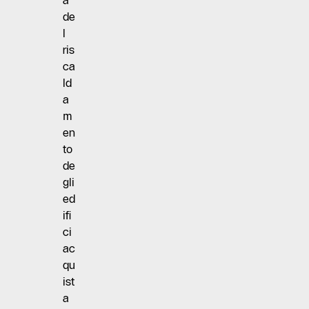
a
de
l
ris
ca
ld
a
m
en
to
de
gli
ed
ifi
ci
ac
qu
ist
a