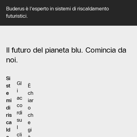
Buderus è l'esperto in sistemi di riscaldamento
futuristici.
Il futuro del pianeta blu. Comincia da
noi.
Si
Gl
st
È
i
e
ch
ac
mi
iar
co
di
o
rdi
ris
ch
su
ca
e
l
ld
gi
cli