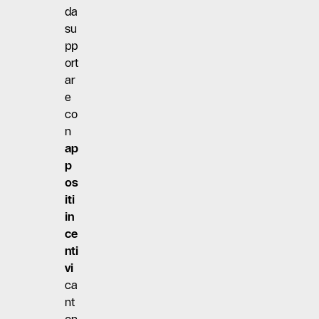
da
su
pp
ort
ar
e
co
n
ap
p
os
iti
in
ce
nti
vi
ca
nt