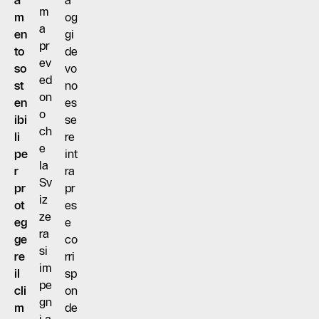
a
à
m
m
og
a
en
gi
pr
to
de
ev
so
vo
ed
st
no
on
en
es
o
ibi
se
ch
li
re
e
pe
int
la
r
ra
Sv
pr
pr
iz
ot
es
ze
eg
e
ra
ge
co
si
re
rri
im
il
sp
pe
cli
on
gn
m
de