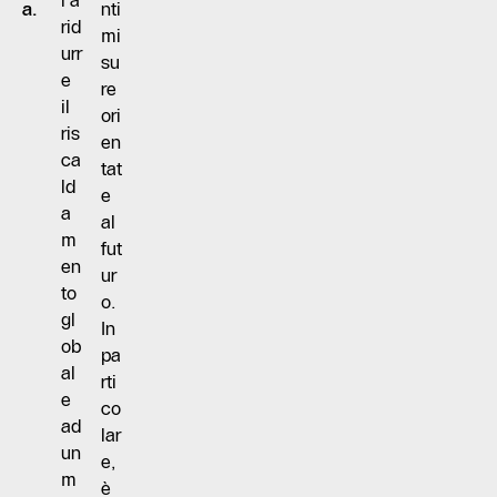
i a
a.
nti
rid
mi
urr
su
e
re
il
ori
ris
en
ca
tat
ld
e
a
al
m
fut
en
ur
to
o.
gl
In
ob
pa
al
rti
e
co
ad
lar
un
e,
m
è