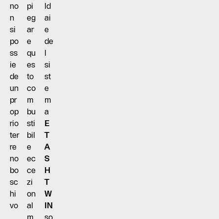
no
pi
ld
n
eg
ai
si
ar
e
po
e
de
ss
qu
l
ie
es
si
de
to
st
un
co
e
pr
m
m
op
bu
a
rio
sti
E
ter
bil
T
re
e
A
no
ec
S
bo
ce
H
sc
zi
T
hi
on
W
vo
al
IN
,
m
so