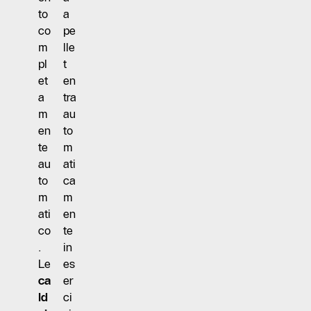
to
a
co
pe
m
lle
pl
t
et
en
a
tra
m
au
en
to
te
m
au
ati
to
ca
m
m
ati
en
co
te
.
in
Le
es
ca
er
ld
ci