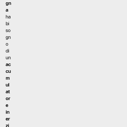
gn
a
ha
bi
so
gn
o
di
un
ac
cu
m
ul
at
or
e
in
er
zi