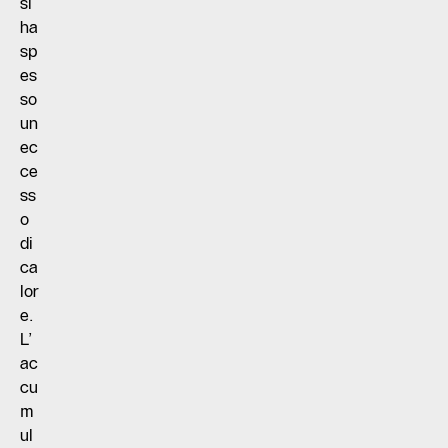
si
ha
sp
es
so
un
ec
ce
ss
o
di
ca
lor
e.
L’
ac
cu
m
ul