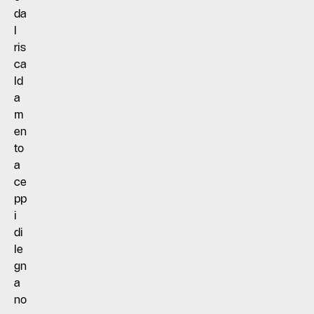
da
l
ris
ca
ld
a
m
en
to
a
ce
pp
i
di
le
gn
a
no