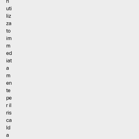
n
uti
liz
za
to
im
m
ed
iat
a
m
en
te
pe
r il
ris
ca
ld
a