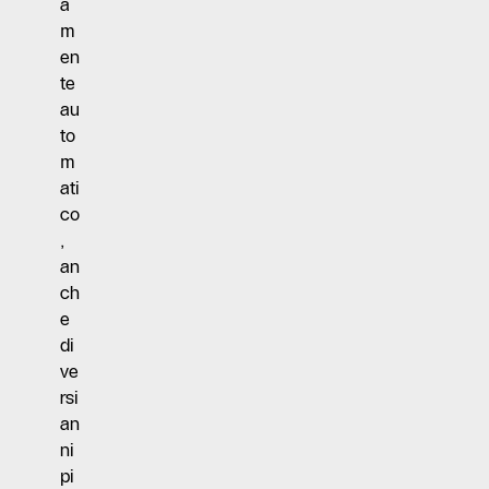
a
m
en
te
au
to
m
ati
co
,
an
ch
e
di
ve
rsi
an
ni
pi