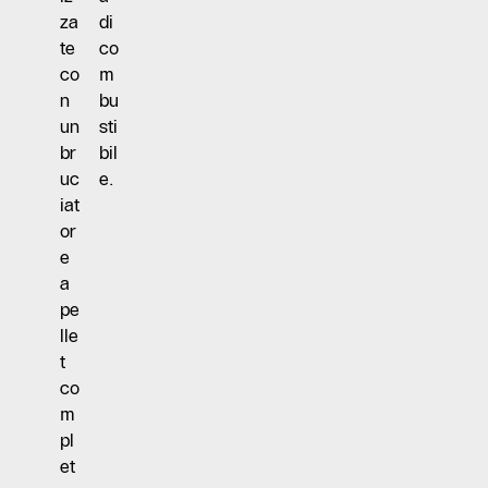
za
di
te
co
co
m
n
bu
un
sti
br
bil
uc
e.
iat
or
e
a
pe
lle
t
co
m
pl
et