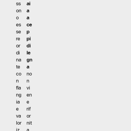
ss
ai
on
a
o
a
es
ce
se
p
re
pi
or
di
di
le
na
gn
te
a
co
no
n
n
fla
vi
ng
en
ia
e
e
rif
va
or
lor
nit
iz
a