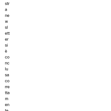
str
a
ne
w
sl
ett
er
si
è
co
nc
lu
sa
co
rre
tta
m
en
te.