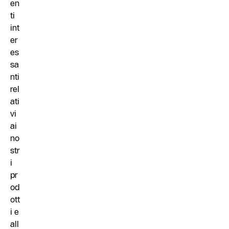
en
ti
int
er
es
sa
nti
rel
ati
vi
ai
no
str
i
pr
od
ott
i e
all