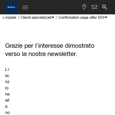
na iniziale
Clienti specializzati
Confirmation page after DOI
Grazie per l’interesse dimostrato
verso la nostra newsletter.
L’i
sc
riz
io
ne
all
a
no