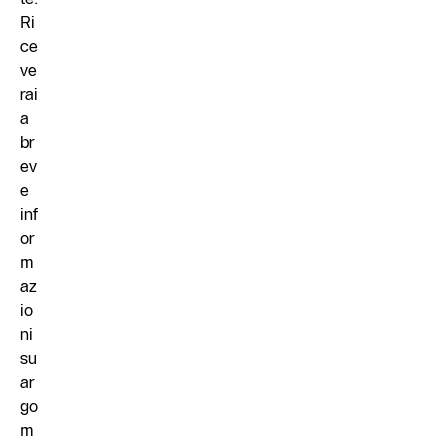
Ri
ce
ve
rai
a
br
ev
e
inf
or
m
az
io
ni
su
ar
go
m