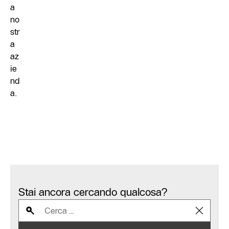
a
no
str
a
az
ie
nd
a.
Stai ancora cercando qualcosa?