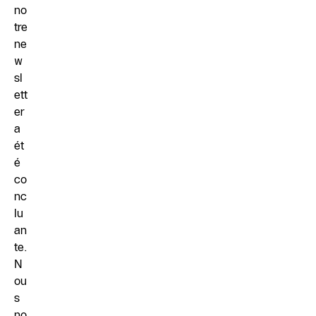
no
tre
ne
w
sl
ett
er
a
ét
é
co
nc
lu
an
te.
N
ou
s
no