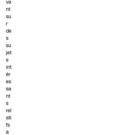
va
nt
su
r
de
s
su
jet
s
int
ér
es
sa
nt
s
rel
ati
fs
à