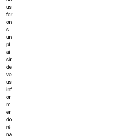
us
fer
on
s
un
pl
ai
sir
de
vo
us
inf
or
m
er
do
ré
na