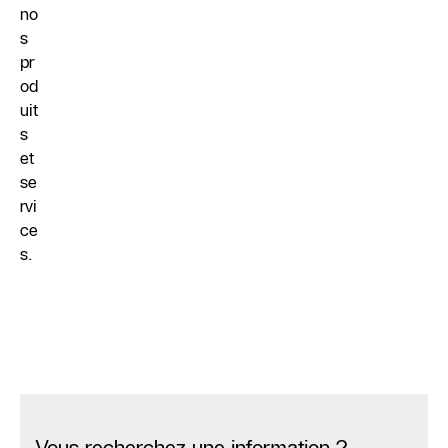
no
s
pr
od
uit
s
et
se
rvi
ce
s.